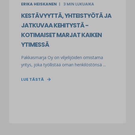
ERIKA HEISKANEN
3
MIN LUKUAIKA
KESTÄVYYTTÄ, YHTEISTYÖTÄ JA
JATKUVAA KEHITYSTÄ -
KOTIMAISET MARJAT KAIKEN
YTIMESSÄ
Pakkasmarja Oy on viljelijöiden omistama
yritys, joka työllistää oman henkilöstönsä ...
LUE TÄSTÄ