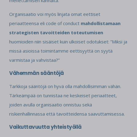
menettämisen kannalta.
Organisaatio voi myös linjata omat eettiset
periaatteensa eli code of conduct
mahdollistamaan
strategisten tavoitteiden toteutumisen
huomioiden niin sisäiset kuin ulkoiset odotukset: ”Miksi ja
missä asioissa toimintamme eettisyyttä on syytä
varmistaa ja vahvistaa?”
Vähemmän sääntöjä
Tarkkoja sääntöjä on hyvä olla mahdollisimman vähän.
Tärkeämpää on tunnistaa ne keskeiset periaatteet,
joiden avulla organisaatio onnistuu sekä
riskienhallinnassa että tavoitteidensa saavuttamisessa.
Vaikuttavuutta yhteistyöllä