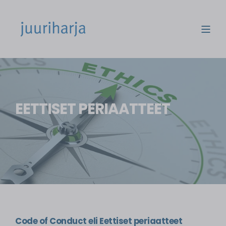
EETTISET PERIAATTEET
Code of
Conduct eli
Eettiset periaatteet