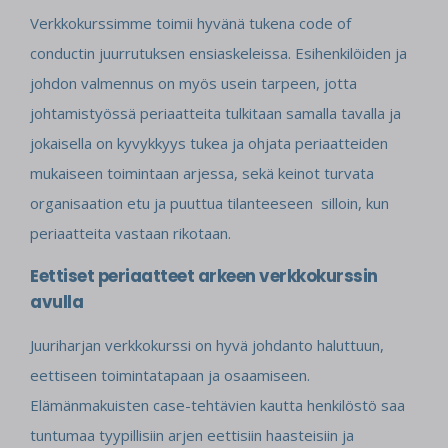
Verkkokurssimme toimii hyvänä tukena code of
conductin juurrutuksen ensiaskeleissa. Esihenkilöiden ja
johdon valmennus on myös usein tarpeen, jotta
johtamistyössä periaatteita tulkitaan samalla tavalla ja
jokaisella on kyvykkyys tukea ja ohjata periaatteiden
mukaiseen toimintaan arjessa, sekä keinot turvata
organisaation etu ja puuttua tilanteeseen silloin, kun
periaatteita vastaan rikotaan.
Eettiset periaatteet arkeen verkkokurssin
avulla
Juuriharjan verkkokurssi on hyvä johdanto haluttuun,
eettiseen toimintatapaan ja osaamiseen.
Elämänmakuisten case-tehtävien kautta henkilöstö saa
tuntumaa tyypillisiin arjen eettisiin haasteisiin ja