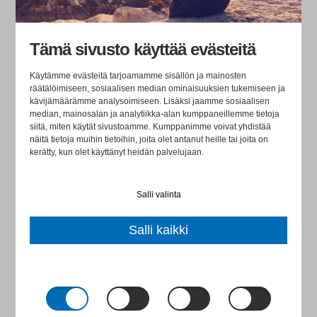
Tämä sivusto käyttää evästeitä
Käytämme evästeitä tarjoamamme sisällön ja mainosten
räätälöimiseen, sosiaalisen median ominaisuuksien tukemiseen ja
kävijämäärämme analysoimiseen. Lisäksi jaamme sosiaalisen
median, mainosalan ja analytiikka-alan kumppaneillemme tietoja
siitä, miten käytät sivustoamme. Kumppanimme voivat yhdistää
Haluatko keskustella tarkemmin?
näitä tietoja muihin tietoihin, joita olet antanut heille tai joita on
kerätty, kun olet käyttänyt heidän palvelujaan.
Varaa aika
kalenteristani.
Salli valinta
Salli kaikki
Tästä pääset varaamaan ajan.
Autan mielelläni!
TOUCH