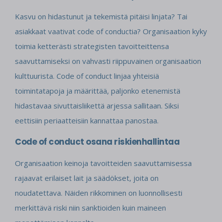
Kasvu on hidastunut ja tekemistä pitäisi linjata? Tai
asiakkaat vaativat code of conductia? Organisaation kyky
toimia ketterästi strategisten tavoitteittensa
saavuttamiseksi on vahvasti riippuvainen organisaation
kulttuurista. Code of conduct linjaa yhteisiä
toimintatapoja ja määrittää, paljonko etenemistä
hidastavaa sivuttaisliikettä arjessa sallitaan. Siksi
eettisiin periaatteisiin kannattaa panostaa.
Code of conduct osana riskienhallintaa
Organisaation keinoja tavoitteiden saavuttamisessa
rajaavat erilaiset lait ja säädökset, joita on
noudatettava. Näiden rikkominen on luonnollisesti
merkittävä riski niin sanktioiden kuin maineen