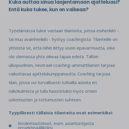
Kuka auttaa sinua laajentamaan ajatteluasi?
Entä kuka tukee, kun on vaikeaa?
Työelämässä tulee vastaan tilanteita, joissa esihenkilö -
tai muu avainhenkilö - hyötyy coachingista. Tilanteille on
yhteistä se, että niihin liittyy usein epävarmuutta, eikä
ole olemassa yhtä oikeaa tapaa edetä. Tällöin
ulkopuolinen, neutraali coaching-ammattilainen tarjoaa
vaikuttavaa ajattelukumppanuutta. Coaching tarjoaa
tilan, jossa voi turvallisesti tutkailla asioita eri
näkökulmista ja tulla haastetuksi myös omien
uskomusten ja tottumusten suhteen.
Tyypillisesti tällaisia tilanteita ovat esimerkiksi:
Roolinmuutokset, esim. asiantuntijasta
projektipäälliköksi