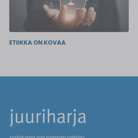
ETIIKKA ON KOVAA
Juuriharjaajia ajaa eteenpäin pyrkimys