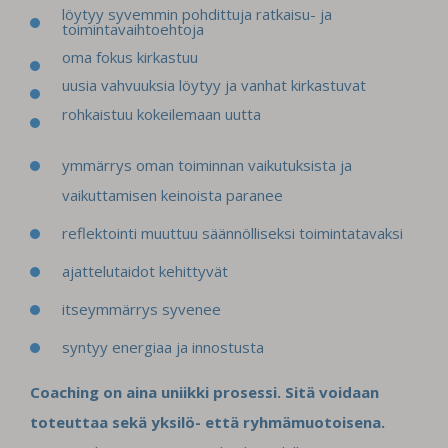
löytyy syvemmin pohdittuja ratkaisu- ja
toimintavaihtoehtoja
oma fokus kirkastuu
uusia vahvuuksia löytyy ja vanhat kirkastuvat
rohkaistuu kokeilemaan uutta
ymmärrys oman toiminnan vaikutuksista ja
vaikuttamisen keinoista paranee
reflektointi muuttuu säännölliseksi toimintatavaksi
ajattelutaidot kehittyvät
itseymmärrys syvenee
syntyy energiaa ja innostusta
Coaching on aina uniikki prosessi. Sitä voidaan
toteuttaa sekä yksilö- että ryhmämuotoisena.