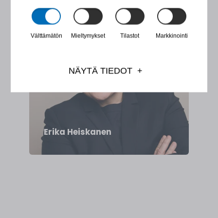
TOUCH
Välttämätön
Mieltymykset
Tilastot
Markkinointi
NÄYTÄ TIEDOT
PsM, partner, laillistettu psykologi
Erika Heiskanen