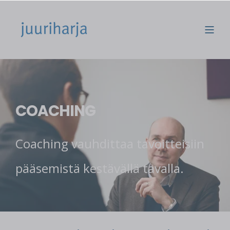
COACHING
Coaching vauhdittaa tavoitteisiin
pääsemistä kestävällä tavalla.