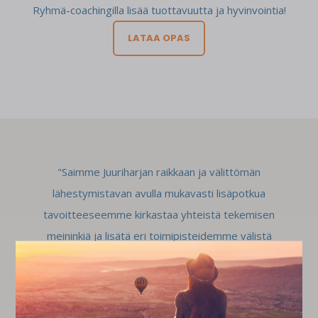
Ryhmä-coachingilla lisää tuottavuutta ja hyvinvointia!
LATAA OPAS
"
Saimme Juuriharjan raikkaan ja välittömän
lähestymistavan avulla mukavasti lisäpotkua
tavoitteeseemme kirkastaa yhteistä tekemisen
meininkiä ja lisätä eri toimipisteidemme välistä
n
yhteistyötä. Henkilöstömme kiitti erityisesti Juuriharjan
a
kanssa toteutetun valmennuksen konkretiaa ja toimivaa
tapaa osallistaa väkeämme."