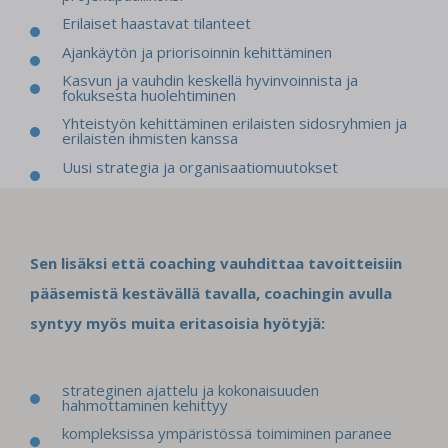
Erilaiset haastavat tilanteet
Ajankäytön ja priorisoinnin kehittäminen
Kasvun ja vauhdin keskellä hyvinvoinnista ja
fokuksesta huolehtiminen
Yhteistyön kehittäminen erilaisten sidosryhmien ja
erilaisten ihmisten kanssa
Uusi strategia ja organisaatiomuutokset
Sen lisäksi että coaching vauhdittaa tavoitteisiin
pääsemistä kestävällä tavalla, coachingin avulla
syntyy myös muita eritasoisia hyötyjä:
strateginen ajattelu ja kokonaisuuden
hahmottaminen kehittyy
kompleksissa ympäristössä toimiminen paranee