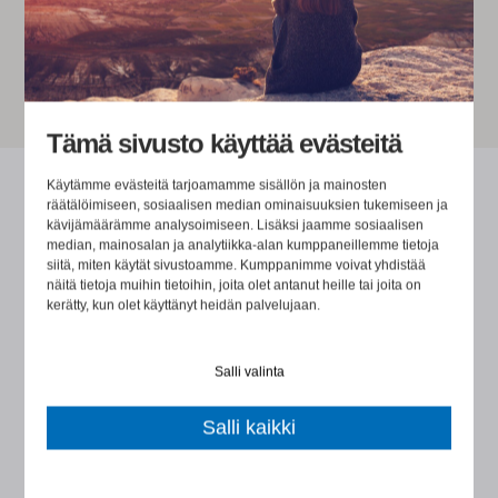
PALAUTE ASIAKKAALTAMME
Tämä sivusto käyttää evästeitä
Käytämme evästeitä tarjoamamme sisällön ja mainosten
räätälöimiseen, sosiaalisen median ominaisuuksien tukemiseen ja
kävijämäärämme analysoimiseen. Lisäksi jaamme sosiaalisen
median, mainosalan ja analytiikka-alan kumppaneillemme tietoja
siitä, miten käytät sivustoamme. Kumppanimme voivat yhdistää
Haluatko keskustella tarkemmin?
näitä tietoja muihin tietoihin, joita olet antanut heille tai joita on
kerätty, kun olet käyttänyt heidän palvelujaan.
Varaa aika
kalenteristani.
Salli valinta
Salli kaikki
Autan mielelläni!