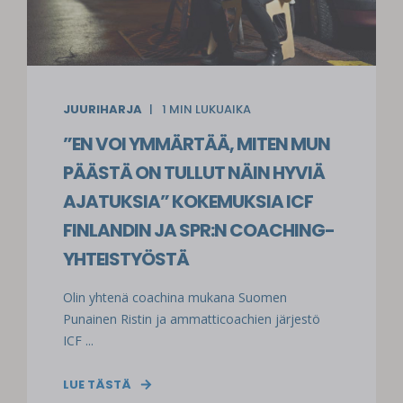
JUURIHARJA
1
MIN LUKUAIKA
”EN VOI YMMÄRTÄÄ, MITEN MUN
PÄÄSTÄ ON TULLUT NÄIN HYVIÄ
AJATUKSIA” KOKEMUKSIA ICF
FINLANDIN JA SPR:N COACHING-
YHTEISTYÖSTÄ
Olin yhtenä coachina mukana Suomen
Punainen Ristin ja ammatticoachien järjestö
ICF ...
LUE TÄSTÄ