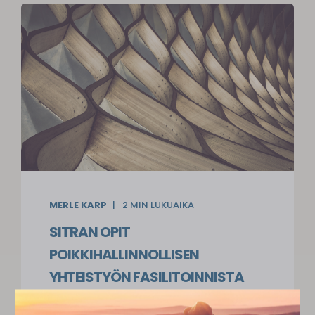
MERLE KARP
2
MIN LUKUAIKA
SITRAN OPIT
POIKKIHALLINNOLLISEN
YHTEISTYÖN FASILITOINNISTA
Sitra toteutti neljä erilaista Siilonmurtajat-