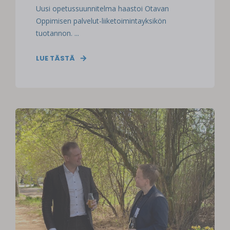
Uusi opetussuunnitelma haastoi Otavan
Oppimisen palvelut-liiketoimintayksikön
tuotannon. ...
LUE TÄSTÄ