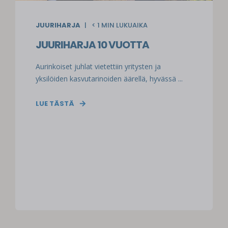
JUURIHARJA
< 1
MIN LUKUAIKA
JUURIHARJA 10 VUOTTA
Aurinkoiset juhlat vietettiin yritysten ja
yksilöiden kasvutarinoiden äärellä, hyvässä ...
LUE TÄSTÄ