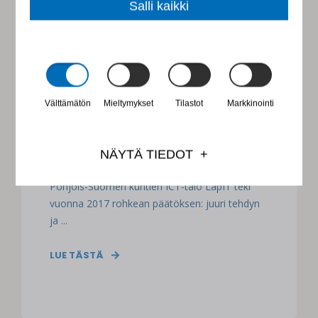
Salli kaikki
MERLE KARP
5
MIN LUKUAIKA
MITEN LAPIT TEKI
Välttämätön
Mieltymykset
Tilastot
Markkinointi
KOKONAISVALTAISEN
ORGANISAATIOMUUTOKSEN JA
SAI KAIKKI MUKAAN?
NÄYTÄ TIEDOT
Pohjois-Suomen kuntien ICT-talo LapIT teki
vuonna 2017 rohkean päätöksen: juuri tehdyn
ja ...
LUE TÄSTÄ