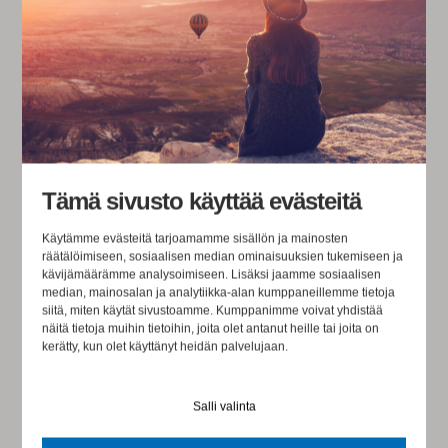
kokeilua, joiden tarkoituksena oli etsiä ...
LUE TÄSTÄ
Tämä sivusto käyttää evästeitä
Käytämme evästeitä tarjoamamme sisällön ja mainosten
räätälöimiseen, sosiaalisen median ominaisuuksien tukemiseen ja
kävijämäärämme analysoimiseen. Lisäksi jaamme sosiaalisen
median, mainosalan ja analytiikka-alan kumppaneillemme tietoja
siitä, miten käytät sivustoamme. Kumppanimme voivat yhdistää
näitä tietoja muihin tietoihin, joita olet antanut heille tai joita on
kerätty, kun olet käyttänyt heidän palvelujaan.
Salli valinta