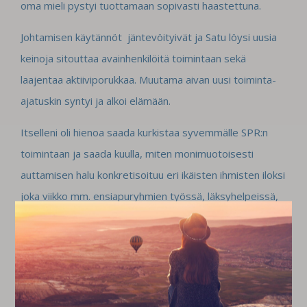
oma mieli pystyi tuottamaan sopivasti haastettuna.
Johtamisen käytännöt jäntevöityivät ja Satu löysi uusia
keinoja sitouttaa avainhenkilöitä toimintaan sekä
laajentaa aktiiviporukkaa. Muutama aivan uusi toiminta-
ajatuskin syntyi ja alkoi elämään.
Itselleni oli hienoa saada kurkistaa syvemmälle SPR:n
toimintaan ja saada kuulla, miten monimuotoisesti
auttamisen halu konkretisoituu eri ikäisten ihmisten iloksi
joka viikko mm. ensiapuryhmien työssä, läksyhelpeissä,
vaatekeräyksissä ja vanhusten kerhoissa.
Valoisaa kevättä kaikille – ja erityisesti SPR:n upeille
vapaaehtoisille - toivottaen,
Rea