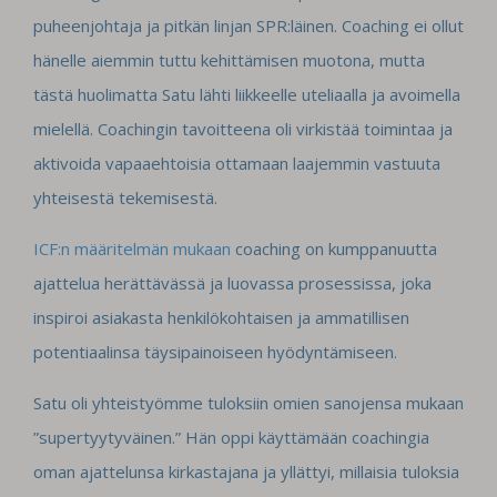
puheenjohtaja ja pitkän linjan SPR:läinen. Coaching ei ollut
hänelle aiemmin tuttu kehittämisen muotona, mutta
tästä huolimatta Satu lähti liikkeelle uteliaalla ja avoimella
mielellä. Coachingin tavoitteena oli virkistää toimintaa ja
aktivoida vapaaehtoisia ottamaan laajemmin vastuuta
yhteisestä tekemisestä.
ICF:n määritelmän mukaan
coaching on kumppanuutta
ajattelua herättävässä ja luovassa prosessissa, joka
inspiroi asiakasta henkilökohtaisen ja ammatillisen
potentiaalinsa täysipainoiseen hyödyntämiseen.
Satu oli yhteistyömme tuloksiin omien sanojensa mukaan
”supertyytyväinen.” Hän oppi käyttämään coachingia
oman ajattelunsa kirkastajana ja yllättyi, millaisia tuloksia