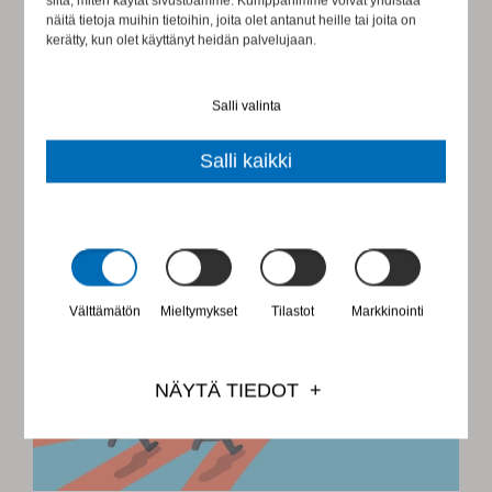
siitä, miten käytät sivustoamme. Kumppanimme voivat yhdistää
Vastuullisuus ei ole enää lisä, vaan
näitä tietoja muihin tietoihin, joita olet antanut heille tai joita on
välttämättömyys modernille yritykselle ja sen ...
kerätty, kun olet käyttänyt heidän palvelujaan.
LUE TÄSTÄ
Salli valinta
Salli kaikki
Välttämätön
Mieltymykset
Tilastot
Markkinointi
NÄYTÄ TIEDOT