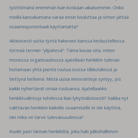
työttömänä enemmän kuin koskaan aikaisemmin. Onko
meillä kansakuntana varaa ensin kouluttaa ja sitten jättää
osaamispotentiaali käyttämättä?
Aktiivisesti uutta työtä hakevien kanssa keskustellessa
törmää termiin “ylipätevä”. Tämä kuvaa sitä, miten
monessa organisaatiossa ajatellaan henkilön tulevan
hoitamaan yhtä pientä ruutua isossa tilkkutäkissä ja
tiettynä hetkenä. Mistä uusia innovointeja syntyy, jos
kaikki nyhertävät omaa ruutuansa. Ajatellaanko
henkilövalintoja tehdessä liian lyhytnäköisesti? Vaikka nyt
valittavan henkilön kaikelle osaamiselle ei ole käyttöä,
niin mikä on tarve tulevaisuudessa?
Kuulin juuri tarinan henkilöltä, joka haki julkishallinnon