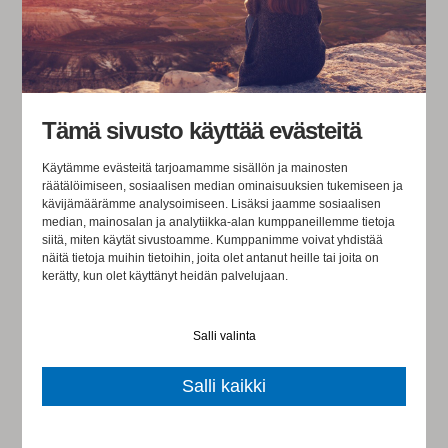
käymään läpi asioita englanniksi” -selityksiin törmää. Ei-
suomenkielisen palkkaaminenhan voisi toimia kielikylpynä
ja kulttuurikoulutuksena koko työyhteisölle.
Yksityisen puolen siivoustalkoot lähtivät muutama vuosi
Tämä sivusto käyttää evästeitä
sitten käyntiin ja tahti jatkuu. Siivotaan yli 45-vuotiaat
Käytämme evästeitä tarjoamamme sisällön ja mainosten
nurkista pois joko vapaaehtoisten tai ei niin
räätälöimiseen, sosiaalisen median ominaisuuksien tukemiseen ja
kävijämäärämme analysoimiseen. Lisäksi jaamme sosiaalisen
vapaaehtoisten pakettien turvin. Osa siivouksista on
median, mainosalan ja analytiikka-alan kumppaneillemme tietoja
varmasti ihan aiheellisia. Tämä suuntaus on kuitenkin
siitä, miten käytät sivustoamme. Kumppanimme voivat yhdistää
näitä tietoja muihin tietoihin, joita olet antanut heille tai joita on
saanut aikaan ikävän kategorisoinnin. Yli 45-vuotiaiden,
kerätty, kun olet käyttänyt heidän palvelujaan.
uutta työtä hakevien joukko on hyvin kirjava. Henkilöä
valittaessa kannattaisi kiinnittää huomiota työnhakijan
Salli valinta
osaamiseen, motivaatioon ja henkilökohtaisiin
Salli kaikki
ominaisuuksiin. Ikä on vain numero.
Nyt meillä on mahdollisuus satsata tulevaisuuteen -