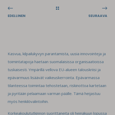
EDELLINEN
SEURAAVA
Kasvua, kilpailukyvyn parantamista, uusia innovointeja ja
toimintatapoja haetaan suomalaisissa organisaatioissa
tuskaisesti. Ympärillä vellova EU-alueen talouskriisi ja
epävarmuus lisäävät vaikeuskerrointa. Epävarmassa
tilanteessa toimintaa tehostetaan, riskinottoa kartetaan
ja pyritään pelaamaan varman päälle. Tämä heijastuu
myös henkilövalintoihin.
Korkeakoulututkinnon suorittaneita oli heinäkuun lopussa