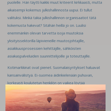
puolelle. Hän täytti kaikki muut kriteerit kirkkaasti, mutta
aikaisempi kokemus julkishallinnosta uupui. Ei tullut
valituksi. Minkä takia julkishallinnon organisaatiot tätä
kokemusta hakevat? Sitähän heillä jo on. Luulisi
enemmänkin olevan tarvetta isoja muutoksia
yksityissektorilla läpivieneille muutosjohtajille,
asiakkuusprosessien kehittäjille, sähköisten
asiakaspalveluiden suunnittelijoille ja toteuttajille.
Kotimarkkinat ovat pienet. Suomalaisyritykset haluavat
kansainvälistyä. Ei-suomea äidinkielenään puhuvan,
korkeasti koulutetun henkilön on vaikea löytää
koulutustaan vastaavia tehtäviä Suomessa. Usein
valintatilanteessa vaaka kallistuu äidinkielenään suomea
puhuvaan. “Työyhteisössä on hankalaa, jos joutuu