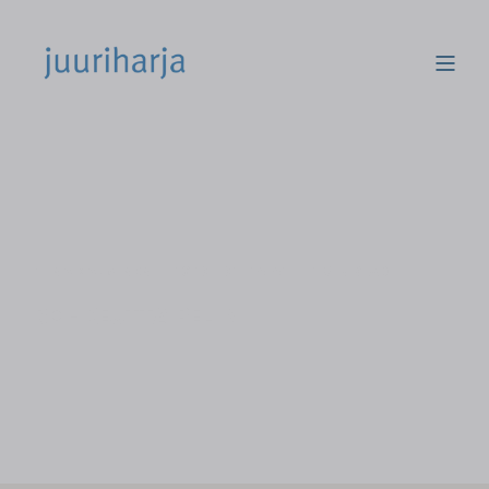
TIINA SALMINEN
16.10.2012 14:41
1 MIN READ
ROHKEUTTA PELIIN