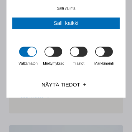
Salli valinta
JARI SALO
8
MIN LUKUAIKA
Salli kaikki
DESTIAN, SWECON JA WSP:N
ALLIANSSITIIMI VOITTI
KALASATAMAN
RAITIOTIEHANKKEEN
Välttämätön
Mieltymykset
Tilastot
Markkinointi
Kalasatamasta Pasilaan -hankkeessa
rakennetaan Kalasataman ja Pasilan välille
raitiotie ...
NÄYTÄ TIEDOT
LUE TÄSTÄ