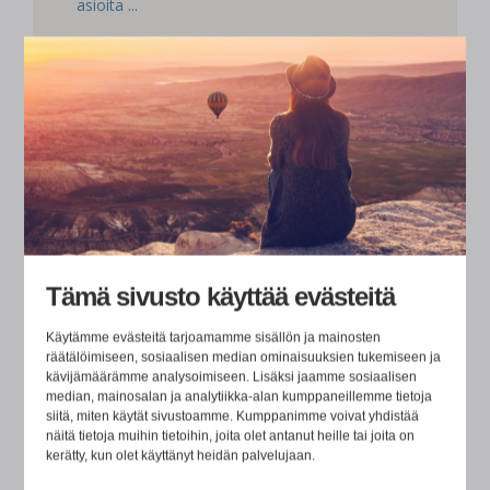
asioita ...
LUE TÄSTÄ
Tämä sivusto käyttää evästeitä
Käytämme evästeitä tarjoamamme sisällön ja mainosten
räätälöimiseen, sosiaalisen median ominaisuuksien tukemiseen ja
kävijämäärämme analysoimiseen. Lisäksi jaamme sosiaalisen
median, mainosalan ja analytiikka-alan kumppaneillemme tietoja
siitä, miten käytät sivustoamme. Kumppanimme voivat yhdistää
näitä tietoja muihin tietoihin, joita olet antanut heille tai joita on
kerätty, kun olet käyttänyt heidän palvelujaan.