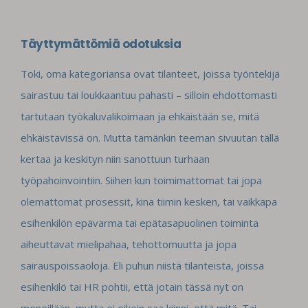
Täyttymättömiä odotuksia
Toki, oma kategoriansa ovat tilanteet, joissa työntekijä
sairastuu tai loukkaantuu pahasti – silloin ehdottomasti
tartutaan työkaluvalikoimaan ja ehkäistään se, mitä
ehkäistävissä on. Mutta tämänkin teeman sivuutan tällä
kertaa ja keskityn niin sanottuun turhaan
työpahoinvointiin. Siihen kun toimimattomat tai jopa
olemattomat prosessit, kina tiimin kesken, tai vaikkapa
esihenkilön epävarma tai epätasapuolinen toiminta
aiheuttavat mielipahaa, tehottomuutta ja jopa
sairauspoissaoloja. Eli puhun niistä tilanteista, joissa
esihenkilö tai HR pohtii, että jotain tässä nyt on