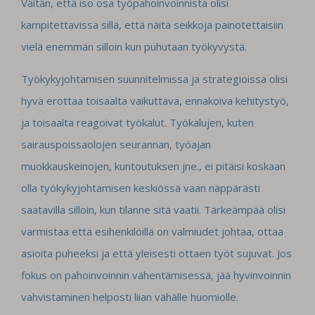
Väitän, että iso osa työpahoinvoinnista olisi
kampitettavissa sillä, että näitä seikkoja painotettaisiin
vielä enemmän silloin kun puhutaan työkyvystä.
Työkykyjohtamisen suunnitelmissa ja strategioissa olisi
hyvä erottaa toisaalta vaikuttava, ennakoiva kehitystyö,
ja toisaalta reagoivat työkalut. Työkalujen, kuten
sairauspoissaolojen seurannan, työajan
muokkauskeinojen, kuntoutuksen jne., ei pitäisi koskaan
olla työkykyjohtamisen keskiössä vaan näppärästi
saatavilla silloin, kun tilanne sitä vaatii. Tärkeämpää olisi
varmistaa että esihenkilöillä on valmiudet johtaa, ottaa
asioita puheeksi ja että yleisesti ottaen työt sujuvat. Jos
fokus on pahoinvoinnin vähentämisessä, jää hyvinvoinnin
vahvistaminen helposti liian vähälle huomiolle.