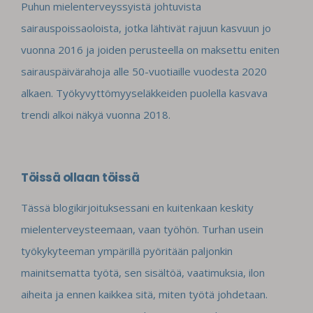
Puhun mielenterveyssyistä johtuvista
sairauspoissaoloista, jotka lähtivät rajuun kasvuun jo
vuonna 2016 ja joiden perusteella on maksettu eniten
sairauspäivärahoja alle 50-vuotiaille vuodesta 2020
alkaen. Työkyvyttömyyseläkkeiden puolella kasvava
trendi alkoi näkyä vuonna 2018.
Töissä ollaan töissä
Tässä blogikirjoituksessani en kuitenkaan keskity
mielenterveysteemaan, vaan työhön. Turhan usein
työkykyteeman ympärillä pyöritään paljonkin
mainitsematta työtä, sen sisältöä, vaatimuksia, ilon
aiheita ja ennen kaikkea sitä, miten työtä johdetaan.