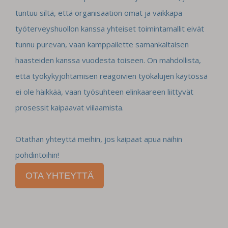
tuntuu siltä, että organisaation omat ja vaikkapa
työterveyshuollon kanssa yhteiset toimintamallit eivät
tunnu purevan, vaan kamppailette samankaltaisen
haasteiden kanssa vuodesta toiseen. On mahdollista,
että työkykyjohtamisen reagoivien työkalujen käytössä
ei ole häikkää, vaan työsuhteen elinkaareen liittyvät
prosessit kaipaavat viilaamista.
Otathan yhteyttä meihin, jos kaipaat apua näihin
pohdintoihin!
OTA YHTEYTTÄ