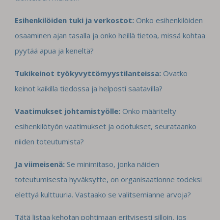
Esihenkilöiden tuki ja verkostot:
Onko esihenkilöiden
osaaminen ajan tasalla ja onko heillä tietoa, missä kohtaa
pyytää apua ja keneltä?
Tukikeinot työkyvyttömyystilanteissa:
Ovatko
keinot kaikilla tiedossa ja helposti saatavilla?
Vaatimukset johtamistyölle:
Onko määritelty
esihenkilötyön vaatimukset ja odotukset, seurataanko
niiden toteutumista?
Ja viimeisenä:
Se minimitaso, jonka näiden
toteutumisesta hyväksytte, on organisaationne todeksi
elettyä kulttuuria. Vastaako se valitsemianne arvoja?
Tätä listaa kehotan pohtimaan erityisesti silloin, jos