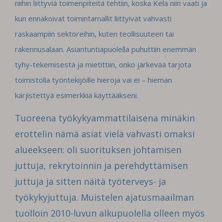
niihin liittyviä toimenpiteitä tehtiin, koska Kela niin vaati ja
kun ennakoivat toimintamallit liittyivät vahvasti
raskaampiin sektoreihin, kuten teollisuuteen tai
rakennusalaan. Asiantuntiapuolella puhuttiin enemmän
tyhy-tekemisestä ja mietittiin, onko järkevää tarjota
toimistolla työntekijöille hieroja vai ei – hieman
kärjistettyä esimerkkiä käyttääkseni.
Tuoreena työkykyammattilaisena minäkin
erottelin nämä asiat vielä vahvasti omaksi
alueekseen: oli suorituksen johtamisen
juttuja, rekrytoinnin ja perehdyttämisen
juttuja ja sitten näitä työterveys- ja
työkykyjuttuja. Muistelen ajatusmaailman
tuolloin 2010-luvun alkupuolella olleen myös