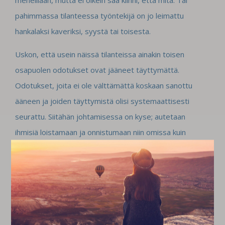
meneillään, mutta ei oikein saa kiinni, että mitä. Tai
pahimmassa tilanteessa työntekijä on jo leimattu
hankalaksi kaveriksi, syystä tai toisesta.
Uskon, että usein näissä tilanteissa ainakin toisen
osapuolen odotukset ovat jääneet täyttymättä.
Odotukset, joita ei ole välttämättä koskaan sanottu
ääneen ja joiden täyttymistä olisi systemaattisesti
seurattu. Siitähän johtamisessa on kyse; autetaan
ihmisiä loistamaan ja onnistumaan niin omissa kuin
yhteisissäkin tavoitteissa. Mutta jos ei tiedetä, missä
pitäisi onnistua ja mistä onnistuminen tunnistetaan, on
auttaminenkin haastavaa. Epäonnistuminen alkaa
pikkuhiljaa tuottaa jommallekummalle tai molemmille
osapuolille tunnetta, että ei tästä mitään tule, ja