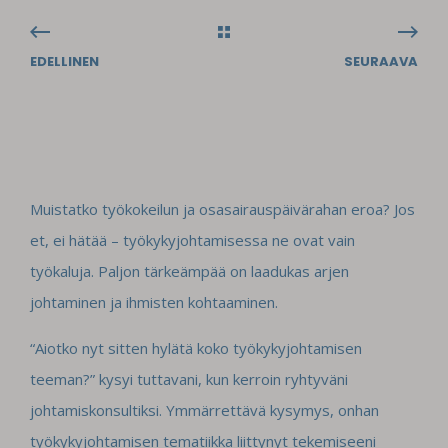
EDELLINEN
SEURAAVA
Muistatko työkokeilun ja osasairauspäivärahan eroa? Jos
et, ei hätää – työkykyjohtamisessa ne ovat vain
työkaluja. Paljon tärkeämpää on laadukas arjen
johtaminen ja ihmisten kohtaaminen.
“Aiotko nyt sitten hylätä koko työkykyjohtamisen
teeman?” kysyi tuttavani, kun kerroin ryhtyväni
johtamiskonsultiksi. Ymmärrettävä kysymys, onhan
työkykyjohtamisen tematiikka liittynyt tekemiseeni