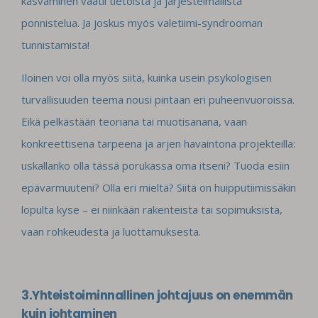
kasvaminen vaatii tietoista ja järjestelmällistä
ponnistelua. Ja joskus myös valetiimi-syndrooman
tunnistamista!
Iloinen voi olla myös siitä, kuinka usein psykologisen
turvallisuuden teema nousi pintaan eri puheenvuoroissa.
Eikä pelkästään teoriana tai muotisanana, vaan
konkreettisena tarpeena ja arjen havaintona projekteilla:
uskallanko olla tässä porukassa oma itseni? Tuoda esiin
epävarmuuteni? Olla eri mieltä? Siitä on huipputiimissäkin
lopulta kyse – ei niinkään rakenteista tai sopimuksista,
vaan rohkeudesta ja luottamuksesta.
3.Yhteistoiminnallinen johtajuus on enemmän
kuin johtaminen