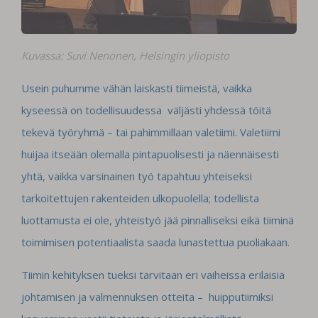
Kuvassa: Suvi Nenonen, Helsingin yliopisto
Usein puhumme vähän laiskasti tiimeistä, vaikka
kyseessä on todellisuudessa väljästi yhdessä töitä
tekevä työryhmä – tai pahimmillaan valetiimi. Valetiimi
huijaa itseään olemalla pintapuolisesti ja näennäisesti
yhtä, vaikka varsinainen työ tapahtuu yhteiseksi
tarkoitettujen rakenteiden ulkopuolella; todellista
luottamusta ei ole, yhteistyö jää pinnalliseksi eikä tiiminä
toimimisen potentiaalista saada lunastettua puoliakaan.
Tiimin kehityksen tueksi tarvitaan eri vaiheissa erilaisia
johtamisen ja valmennuksen otteita – huipputiimiksi