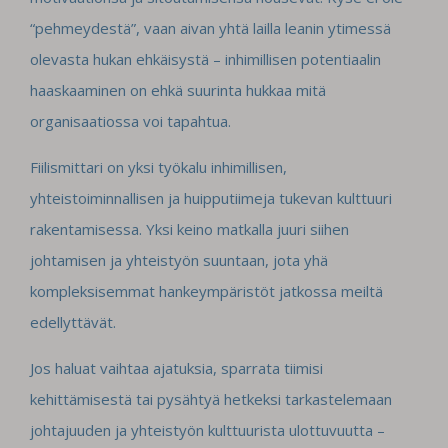
“pehmeydestä”, vaan aivan yhtä lailla leanin ytimessä
olevasta hukan ehkäisystä – inhimillisen potentiaalin
haaskaaminen on ehkä suurinta hukkaa mitä
organisaatiossa voi tapahtua.
Fiilismittari on yksi työkalu inhimillisen,
yhteistoiminnallisen ja huipputiimeja tukevan kulttuuri
rakentamisessa. Yksi keino matkalla juuri siihen
johtamisen ja yhteistyön suuntaan, jota yhä
kompleksisemmat hankeympäristöt jatkossa meiltä
edellyttävät.
Jos haluat vaihtaa ajatuksia, sparrata tiimisi
kehittämisestä tai pysähtyä hetkeksi tarkastelemaan
johtajuuden ja yhteistyön kulttuurista ulottuvuutta –