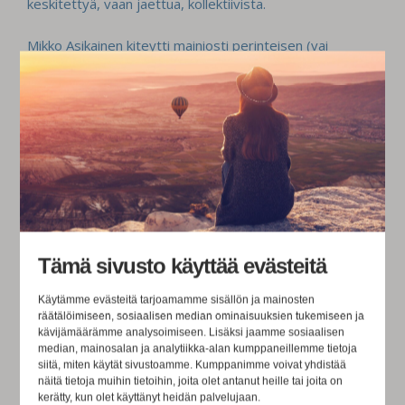
keskitettyä, vaan jaettua, kollektiivista.
Mikko Asikainen kiteytti mainiosti perinteisen (vai
vanhakantaisen?) ajatuksen kuvitellussa tokaisussaan
projektin elämästä: “No johda sinä minua – minä odotan.”
Letkautus pysäyttää, sillä se paljastaa meille tutun
rakenteen: odotamme johtamista, ollen passiviisen
vaativia.
Yhteistoiminnallisissa hankkeissa meillä on erinomainen
ympäristö mahdollistaa uudenlainen, kollektiivinen
Tämä sivusto käyttää evästeitä
johtajuus arjen vuorovaikutuksessa, valinnoissa ja
Käytämme evästeitä tarjoamamme sisällön ja mainosten
asenteissa - toivottavasti synnyttäen lopputuloksena
räätälöimiseen, sosiaalisen median ominaisuuksien tukemiseen ja
kävijämäärämme analysoimiseen. Lisäksi jaamme sosiaalisen
aitoa sitoutumista yhteiseen tekemiseen ja
median, mainosalan ja analytiikka-alan kumppaneillemme tietoja
tavoitteisiin.
siitä, miten käytät sivustoamme. Kumppanimme voivat yhdistää
näitä tietoja muihin tietoihin, joita olet antanut heille tai joita on
kerätty, kun olet käyttänyt heidän palvelujaan.