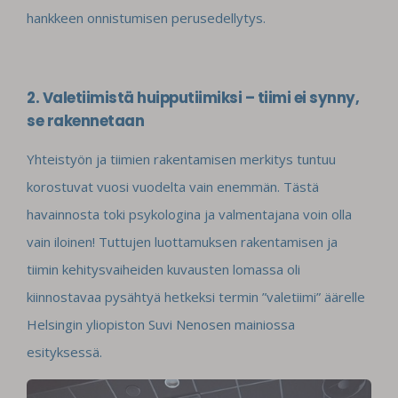
hankkeen onnistumisen perusedellytys.
2. Valetiimistä huipputiimiksi – tiimi ei synny,
se rakennetaan
Yhteistyön ja tiimien rakentamisen merkitys tuntuu
korostuvat vuosi vuodelta vain enemmän. Tästä
havainnosta toki psykologina ja valmentajana voin olla
vain iloinen! Tuttujen luottamuksen rakentamisen ja
tiimin kehitysvaiheiden kuvausten lomassa oli
kiinnostavaa pysähtyä hetkeksi termin ”valetiimi” äärelle
Helsingin yliopiston Suvi Nenosen mainiossa
esityksessä.