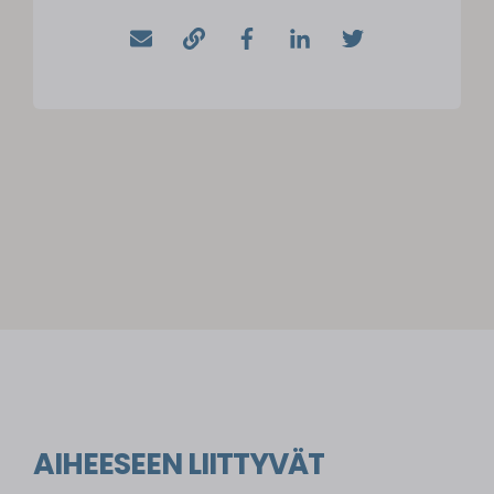
AIHEESEEN LIITTYVÄT