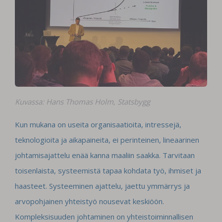
Kuvassa: Hans Thomas Holm, Statsbygg
Kun mukana on useita organisaatioita, intressejä,
teknologioita ja aikapaineita, ei perinteinen, lineaarinen
johtamisajattelu enää kanna maaliin saakka. Tarvitaan
toisenlaista, systeemistä tapaa kohdata työ, ihmiset ja
haasteet. Systeeminen ajattelu, jaettu ymmärrys ja
arvopohjainen yhteistyö nousevat keskiöön.
Kompleksisuuden johtaminen on yhteistoiminnallisen