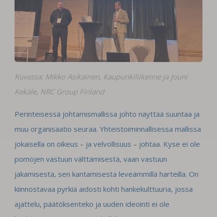
Kuvassa: Mikko Asikainen, Kaupunkiliikenne ja Jouni
Kekäle, NRC Group Finland
Perinteisessä johtamismallissa johto näyttää suuntaa ja
muu organisaatio seuraa. Yhteistoiminnallisessa mallissa
jokaisella on oikeus – ja velvollisuus – johtaa. Kyse ei ole
pomojen vastuun välttämisestä, vaan vastuun
jakamisesta, sen kantamisesta leveämmillä harteilla. On
kiinnostavaa pyrkiä aidosti kohti hankekulttuuria, jossa
ajattelu, päätöksenteko ja uuden ideointi ei ole