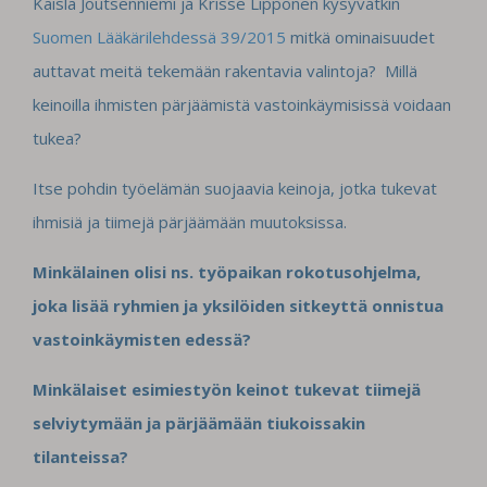
Kaisla Joutsenniemi ja Krisse Lipponen kysyvätkin
Suomen Lääkärilehdessä 39/2015
m
itkä ominaisuudet
auttavat meitä tekemään rakentavia valintoja? Millä
keinoilla ihmisten pärjäämistä vastoinkäymisissä voidaan
tukea?
Itse pohdin työelämän suojaavia keinoja, jotka tukevat
ihmisiä ja tiimejä pärjäämään muutoksissa.
Minkälainen olisi ns. työpaikan rokotusohjelma,
joka lisää ryhmien ja yksilöiden sitkeyttä onnistua
vastoinkäymisten edessä?
Minkälaiset esimiestyön keinot tukevat tiimejä
selviytymään ja pärjäämään tiukoissakin
tilanteissa?