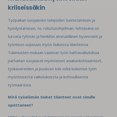
kriiseissäkin
Työpaikan suojaavien tekijöiden tunnistamisen ja
hyödyntämisen, ns. rokotusohjelman, tehtävänä on
turvata ryhmän ja henkilön ammatillinen hyvinvointi ja
työnteon sujuvuus myös tiukoissa tilanteissa.
Tukimusten mukaan vaativan työn haittavaikutuksia
parhaiten suojaavat myönteiset asiakaskohtaamiset,
työkavereiden ja puolison tuki sekä kokemus työn
myönteisestä vaikutuksesta ja kohtuullisesta
työmäärästä.
Mitä työelämän tiukat tilanteet ovat sinulle
opettaneet?
Mitkä vahvuudet ovat tiimissäsi nousseet vaikeuksien