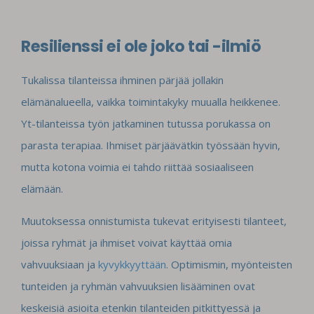
Resilienssi ei ole joko tai -ilmiö
Tukalissa tilanteissa ihminen pärjää jollakin
elämänalueella, vaikka toimintakyky muualla heikkenee.
Yt-tilanteissa työn jatkaminen tutussa porukassa on
parasta terapiaa. Ihmiset pärjäävätkin työssään hyvin,
mutta kotona voimia ei tahdo riittää sosiaaliseen
elämään.
Muutoksessa onnistumista tukevat erityisesti tilanteet,
joissa ryhmät ja ihmiset voivat käyttää omia
vahvuuksiaan ja
kyvykkyyttään
. Optimismin, myönteisten
tunteiden ja ryhmän vahvuuksien lisääminen ovat
keskeisiä asioita etenkin tilanteiden pitkittyessä ja