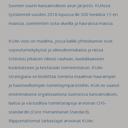
Suomen suurin kansainvälisen avun
järjestö. KUAssa
työskenteli vuoden 2018 lopussa liki 500 henkilöä 15 eri
maassa,
useimmiten sota-alueilla ja hauraissa maissa.
KUAn visio on maailma, jossa kaikki yhteiskunnat ovat
sopeutumiskykyisiä ja
oikeudenmukaisia ja niissä
toteutuu jokaisen oikeus rauhaan, laadukkaaseen
koulutukseen ja
kestävään toimeentuloon. KUAn
strategiana on keskittää toiminta maailman hauraimpiin
ja
haasteellisimpiin toimintaympäristöihin. KUA on saanut
ensimmäisenä organisaationa
Suomessa kansainvälisen,
laatua ja vastuullisia toimintatapoja arvioivan CHS-
standardin
(Core Humanitarian Standard).
Riippumattomat tarkastajat arvioivat KUAn