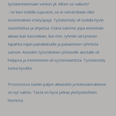
työskentelemään verkon yli. Miten se
vaikutti?
- Se kävi todella sujuvasti, se ei selvästikään ollut
ensimmäinen etätyöpaja. Työskentely oli
todella hyvin
suunniteltua ja ohjattua. Etänä saimme jopa enemmän
aikaan kuin kasvokkain,
kun mm. ryhmiin siirtyminen
tapahtui napin painalluksella ja palaaminen ryhmistä
samoin.
Asioiden työstäminen yhteiselle alustalle oli
helppoa ja eteneminen oli systemaattista.
Työskentely
tuntui hyvältä.
Prosessissa saatiin paljon aikaiseksi ja kokonaisrakenne
on nyt valmis. Tästä on hyvä jatkaa
yksityiskohtien
hiomista.