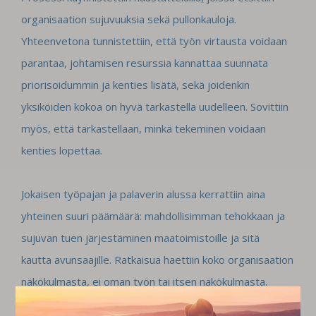
organisaation sujuvuuksia sekä
pullonkauloja.
Yhteenvetona tunnistettiin, että työn virtausta voidaan
parantaa, johtamisen
resurssia kannattaa suunnata
priorisoidummin ja kenties lisätä, sekä joidenkin
yksiköiden
kokoa on hyvä tarkastella uudelleen. Sovittiin
myös, että tarkastellaan, minkä tekeminen
voidaan
kenties lopettaa.
Jokaisen työpajan ja palaverin alussa kerrattiin aina
yhteinen suuri päämäärä:
mahdollisimman tehokkaan ja
sujuvan tuen järjestäminen maatoimistoille ja sitä
kautta
avunsaajille. Ratkaisua haettiin koko organisaation
näkökulmasta, ei oman työn tai itsen
näkökulmasta.