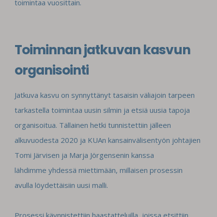
toimintaa
vuosittain.
Toiminnan jatkuvan kasvun
organisointi
Jatkuva kasvu on synnyttänyt tasaisin väliajoin tarpeen
tarkastella toimintaa uusin silmin ja
etsiä uusia tapoja
organisoitua. Tällainen hetki tunnistettiin jälleen
alkuvuodesta 2020 ja
KUAn kansainvälisentyön johtajien
Tomi Järvisen ja Marja Jörgensenin kanssa
lähdimme
yhdessä miettimään, millaisen prosessin
avulla löydettäisiin uusi malli.
Prosessi käynnistettiin haastatteluilla, joissa etsittiin