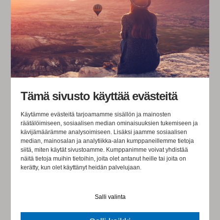
Työpajoissa tunnusteltiin ja jäsennettiin eri
ratkaisuvaihtoehtoja ja niiden seurauksia.
Välitehtävinä
tuotettiin lisää ehdotuksia, joita vedettiin yhteen ja
jatkokäsittelyyn taas
seuraavaa työpajaa varten. Kaikki
kysymykset eivät olleet helppoja käsitellä, mutta
yllättävän
sujuvasti saatiin ratkottua ennakoidusti
Tämä sivusto käyttää evästeitä
vaikeitakin kysymyksiä. Työpajoissa haettiin
arvostavaa,
avointa, rehellistä, kuuntelevaa ja psykologisesti
Käytämme evästeitä tarjoamamme sisällön ja mainosten
räätälöimiseen, sosiaalisen median ominaisuuksien tukemiseen ja
turvallista työskentelyilmapiiriä.
Se mahdollisti
kävijämäärämme analysoimiseen. Lisäksi jaamme sosiaalisen
median, mainosalan ja analytiikka-alan kumppaneillemme tietoja
laadukkaan keskustelun.
siitä, miten käytät sivustoamme. Kumppanimme voivat yhdistää
näitä tietoja muihin tietoihin, joita olet antanut heille tai joita on
kerätty, kun olet käyttänyt heidän palvelujaan.
Mikä auttoi onnistumaan
Salli valinta
- Se auttoi, että konsulttina olit meille ennestään tuttu ja