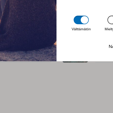
 ON EETTINEN
CODE O
MITEN 
Välttämätön
Miel
 - TUNNISTATKO
N
EETTIS