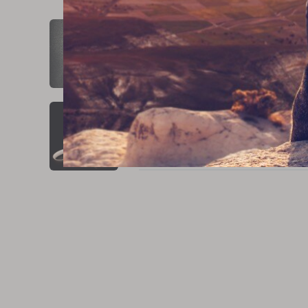
ESIHENKILÖN JAKSAMINEN
KYSYMYS
EPÄREILU EPÄLUOTTAMUS
ILMIÖN?