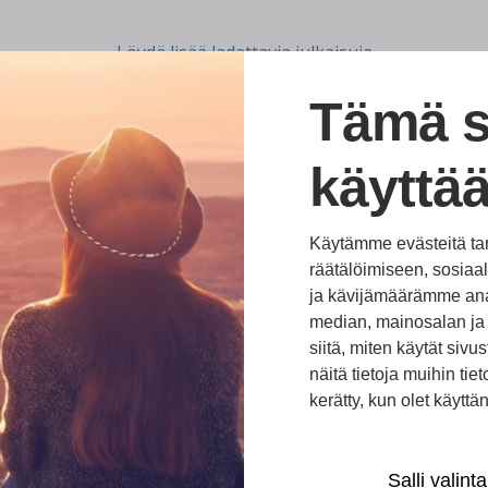
Löydä lisää ladattavia julkaisuja
Tämä s
KATSO KAIKKI JULKAISUT
käyttää
Käytämme evästeitä ta
räätälöimiseen, sosia
ja kävijämäärämme ana
median, mainosalan ja 
siitä, miten käytät si
näitä tietoja muihin tieto
kerätty, kun olet käyttä
Salli valinta