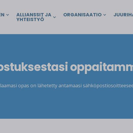
EN
ALLIANSSIT JA
ORGANISAATIO
JUURIH
YHTEISTYÖ
nnostuksestasi oppaitam
ilaamasi opas on lähetetty antamaasi sähköpostiosoitteesee