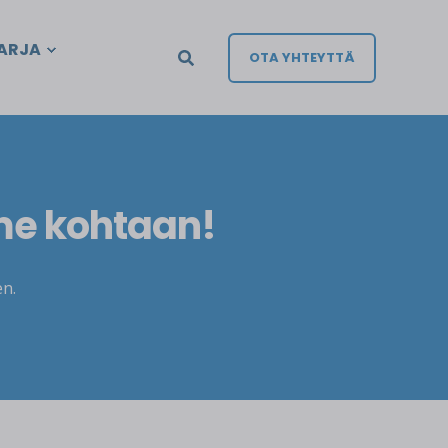
ARJA
OTA YHTEYTTÄ
me kohtaan!
n.