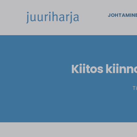
JOHTAMIN
Kiitos kii
T