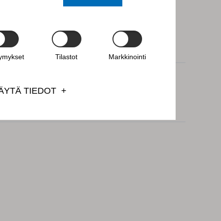
F CONDUCT ESIHENKILÖN TUKENA:
JOHTAA OIKEIN PAINEEN ALLA?
tymykset
Tilastot
Markkinointi
ÄYTÄ TIEDOT
TEN RISKIEN EHKÄISY JA HALLINTA