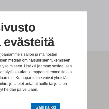
ivusto
 evästeitä
rjoamamme sisällön ja mainosten
alisen median ominaisuuksien tukemiseen
lysoimiseen. Lisäksi jaamme sosiaalisen
analytiikka-alan kumppaneillemme tietoja
vustoamme. Kumppanimme voivat yhdistää
ihin, joita olet antanut heille tai joita on
nyt heidän palvelujaan.
Salli kaikki