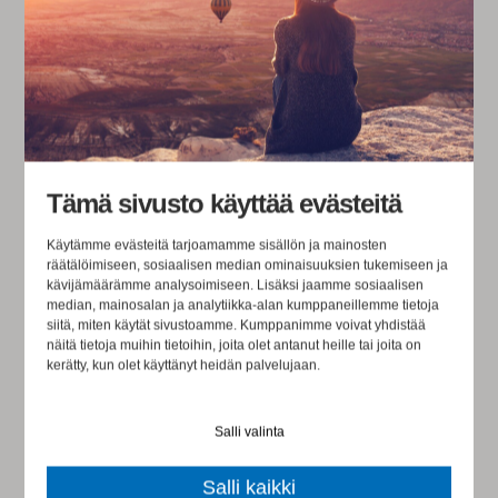
ESIHENKILÖN JAKSAMINEN ON
EETTINEN KYSYMYS
Tämä sivusto käyttää evästeitä
Käytämme evästeitä tarjoamamme sisällön ja mainosten
räätälöimiseen, sosiaalisen median ominaisuuksien tukemiseen ja
kävijämäärämme analysoimiseen. Lisäksi jaamme sosiaalisen
median, mainosalan ja analytiikka-alan kumppaneillemme tietoja
siitä, miten käytät sivustoamme. Kumppanimme voivat yhdistää
näitä tietoja muihin tietoihin, joita olet antanut heille tai joita on
kerätty, kun olet käyttänyt heidän palvelujaan.
Salli valinta
CODE OF CONDUCT ESIHENKILÖN
TUKENA: MITEN JOHTAA OIKEIN
Salli kaikki