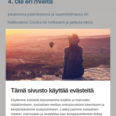
4. Ole eri mieltä
Jokaisessa päätöksessä ja suunnitelmassa on
heikkouksia. Osoita ne rohkeasti ja jankuta niistä.
Jankuttamisen tehoa vahvistaa kaikkitietävä sävy. Tämän
tehon näet siinä, että kohta kukaan ei halua sinua
suunnittelupalavereihin tai mukaan ideointiin.
5. Levitä tarinoita
Puhu ihmisistä mitä sattuu tarinoita heidän selkänsä
Tämä sivusto käyttää evästeitä
takana. Puhu kaikista ristiin pahaa, mutta niin, että väität
heidän puhuneen pahaa. Sinä vain viattomasti raportoit
Käytämme evästeitä tarjoamamme sisällön ja mainosten
räätälöimiseen, sosiaalisen median ominaisuuksien tukemiseen ja
tästä. Näin saat luottamusta rapautettua ja
kävijämäärämme analysoimiseen. Lisäksi jaamme sosiaalisen
median, mainosalan ja analytiikka-alan kumppaneillemme tietoja
kuppikuntaisuutta vahvistettua.