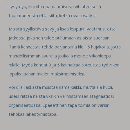
kysymys, kirjoita epämääräisesti vihjaten sekä
tapahtuneesta että siitä, ketkä ovat osallisia.
Muista syyllistävä sävy ja lisää loppuun vaatimus, että
jatkossa jokainen tulee puhumaan asioista suoraan.
Tämä kannattaa tehdä perjantaina klo 15 hujakoilla, jotta
mahdollisimman suurella joukolla menee viikonloppu
pilalle. Myös kohdat 3 ja 5 kannattaa toteuttaa työviikon
lopuksi pahan mielen maksimoimiseksi.
Voi olla raskasta muistaa nämä kaikki, mutta älä huoli,
usein riittää näistä yksikin varmistamaan stagnaatiosi
organisaatiossa. Epäeettinen tapa toimia on varsin
tehokas lähestymistapa.