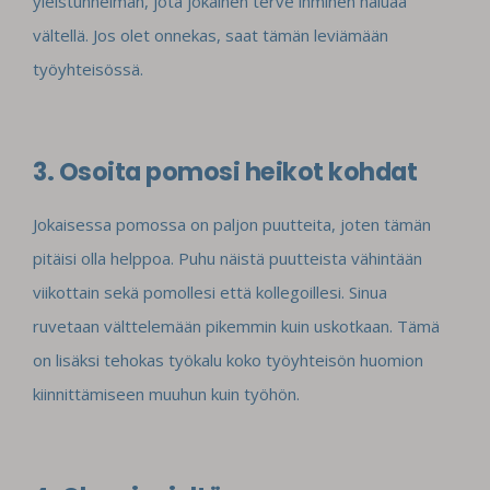
yleistunnelman, jota jokainen terve ihminen haluaa
vältellä. Jos olet onnekas, saat tämän leviämään
työyhteisössä.
3. Osoita pomosi heikot kohdat
Jokaisessa pomossa on paljon puutteita, joten tämän
pitäisi olla helppoa. Puhu näistä puutteista vähintään
viikottain sekä pomollesi että kollegoillesi. Sinua
ruvetaan välttelemään pikemmin kuin uskotkaan. Tämä
on lisäksi tehokas työkalu koko työyhteisön huomion
kiinnittämiseen muuhun kuin työhön.