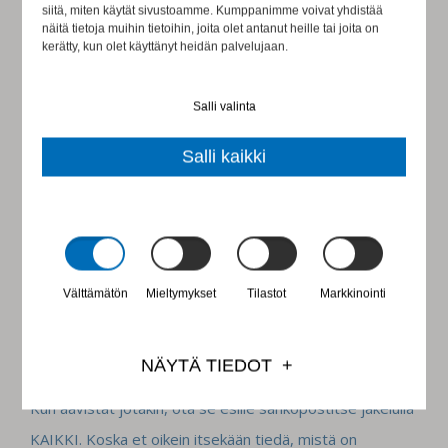
siitä, miten käytät sivustoamme. Kumppanimme voivat yhdistää
näitä tietoja muihin tietoihin, joita olet antanut heille tai joita on
kerätty, kun olet käyttänyt heidän palvelujaan.
6. Venkoile palavereissa
Salli valinta
Valitse pomosi lisäksi muutama muu henkilö, joiden
Salli kaikki
puhuessa pyörittelet silmiäsi, huokailet ja lähettelet
tekstiviestejä jollekin kollegallesi. Tirskuminen vahvistaa
vaikutelmaa kyvyttömästä käyttäytymisestäsi.
Välttämätön
Mieltymykset
Tilastot
Markkinointi
7. Avaudu sähköpostitse isolla
jakelulla
NÄYTÄ TIEDOT
Kun aavistat jotakin, ota se esille sähköpostitse jakelulla
KAIKKI. Koska et oikein itsekään tiedä, mistä on