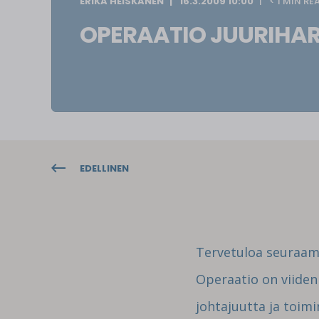
ERIKA HEISKANEN
16.3.2009 10:00
< 1 MIN RE
OPERAATIO JUURIHAR
EDELLINEN
Tervetuloa seuraama
Operaatio on viide
johtajuutta ja toimi