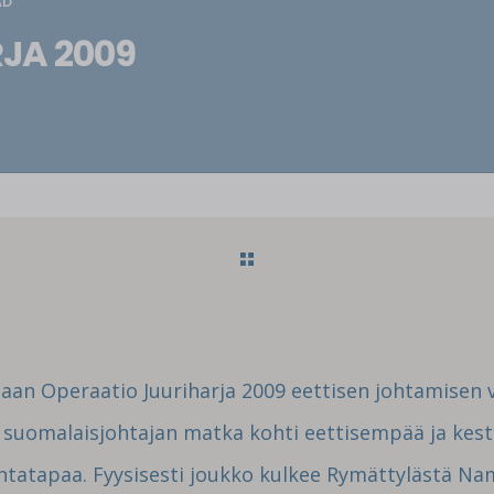
AD
JA 2009
an Operaatio Juuriharja 2009 eettisen johtamisen 
n suomalaisjohtajan matka kohti eettisempää ja ke
ntatapaa. Fyysisesti joukko kulkee Rymättylästä Nam