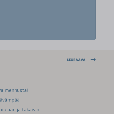
SEURAAVA
valmennusta!
stävämpää
ibiaan ja takaisin.