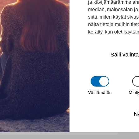
ja kävijämäärämme ana
median, mainosalan ja 
siitä, miten käytät si
näitä tietoja muihin tieto
kerätty, kun olet käyttä
Salli valinta
ERIKA HEISKANEN
Välttämätön
Miel
N