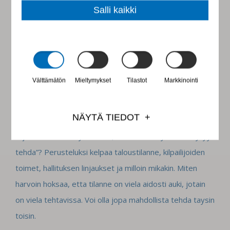
Salli kaikki
Illalla keskustelimme vakavasti siita, miten olimme
alistuneet ns. ylhaalta annettuun kaskyyn tayttaa
kuoppa. Miksi emme heti pysayttaneet tilannetta,
Välttämätön
Mieltymykset
Tilastot
Markkinointi
selvittaneet faktoja ja vaihtoehtoja? Ehka olisimme
sittenkin voineet saada hiekkalaatikon valmiiksi. Sitakaan
NÄYTÄ TIEDOT
ei voinut olla miettimatta, miten usein kotoisessakin
arjessa tulee tehtya asioita, koska “nain nyt vaan taytyy
tehda”? Perusteluksi kelpaa taloustilanne, kilpailijoiden
toimet, hallituksen linjaukset ja milloin mikakin. Miten
harvoin hoksaa, etta tilanne on viela aidosti auki, jotain
on viela tehtavissa. Voi olla jopa mahdollista tehda taysin
toisin.