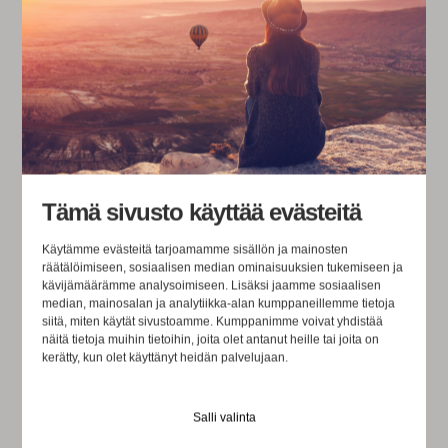
Tämä sivusto käyttää evästeitä
Käytämme evästeitä tarjoamamme sisällön ja mainosten
räätälöimiseen, sosiaalisen median ominaisuuksien tukemiseen ja
kävijämäärämme analysoimiseen. Lisäksi jaamme sosiaalisen
median, mainosalan ja analytiikka-alan kumppaneillemme tietoja
siitä, miten käytät sivustoamme. Kumppanimme voivat yhdistää
näitä tietoja muihin tietoihin, joita olet antanut heille tai joita on
kerätty, kun olet käyttänyt heidän palvelujaan.
Salli valinta