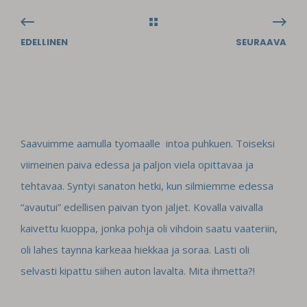
EDELLINEN
SEURAAVA
Saavuimme aamulla tyomaalle intoa puhkuen. Toiseksi
viimeinen paiva edessa ja paljon viela opittavaa ja
tehtavaa. Syntyi sanaton hetki, kun silmiemme edessa
“avautui” edellisen paivan tyon jaljet. Kovalla vaivalla
kaivettu kuoppa, jonka pohja oli vihdoin saatu vaateriin,
oli lahes taynna karkeaa hiekkaa ja soraa. Lasti oli
selvasti kipattu siihen auton lavalta. Mita ihmetta?!