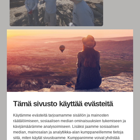
Tyoniloa
Olemme täällä outoja valkoisia myös sen vuoksi, että
teemme fyysistä työtä. AIVAN outoja olemme sen
vuoksi, että myös ryhmän naiset tekevät fyysistä työtä
hiki otsassa. Se menee jo naurettavuuksiin, että ryhmän
Tämä sivusto käyttää evästeitä
autokuskina on valkoinen nainen.
Käytämme evästeitä tarjoamamme sisällön ja mainosten
Johtamisessa saimme nähdä otteita siitä, miten hyvät
räätälöimiseen, sosiaalisen median ominaisuuksien tukemiseen ja
kävijämäärämme analysoimiseen. Lisäksi jaamme sosiaalisen
aikomukset toteutetaan myös käytännössä. Ohje juoda
median, mainosalan ja analytiikka-alan kumppaneillemme tietoja
riittävästi ei jäänyt yleiselle tasolle - ”juottehan
siitä, miten käytät sivustoamme. Kumppanimme voivat yhdistää