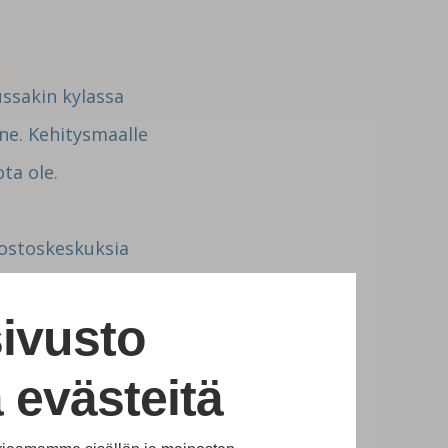
ussakin kylassa
jne. Kehitysmaalle
ota ole.
 ostoskeskuksia
masta lahinna
ivusto
alue Cinnamon
 evästeitä
a takaisin arkeen.