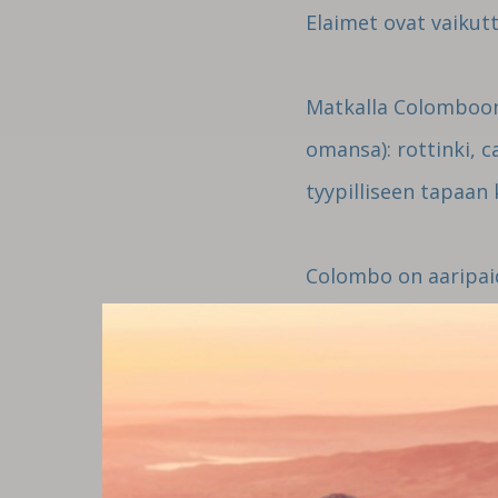
Elaimet ovat vaikut
Matkalla Colomboon 
omansa): rottinki, c
tyypilliseen tapaan k
Colombo on aaripaid
kimalteineen seka P
nimellisia. Hokkeli
Gardens. Kaiken ko
Huomenna lahdemme k