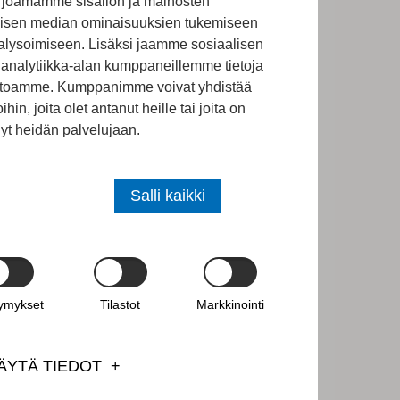
rjoamamme sisällön ja mainosten
it jatkavat
alisen median ominaisuuksien tukemiseen
lysoimiseen. Lisäksi jaamme sosiaalisen
upea ryhma!
analytiikka-alan kumppaneillemme tietoja
vustoamme. Kumppanimme voivat yhdistää
ihin, joita olet antanut heille tai joita on
nyt heidän palvelujaan.
Salli kaikki
tymykset
Tilastot
Markkinointi
ÄYTÄ TIEDOT