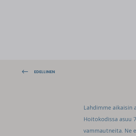
JARI SALO
19.2.2006 15:03
< 1 MIN READ
KOTIIN PÄIN
EDELLINEN
Lahdimme aikaisin 
Hoitokodissa asuu 75
vammautneita. Ne ei