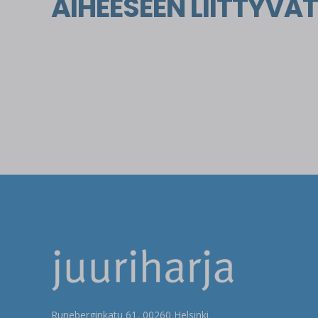
AIHEESEEN LIITTYVÄT
Runeberginkatu 61, 00260 Helsinki