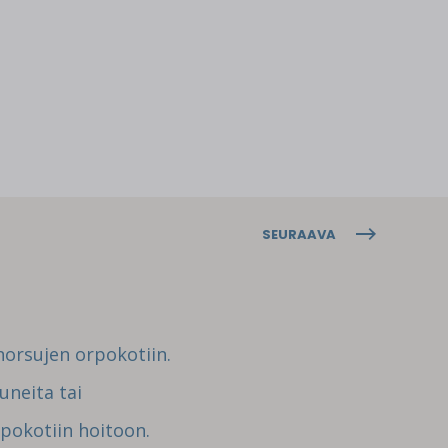
SEURAAVA
orsujen orpokotiin.
uneita tai
rpokotiin hoitoon.