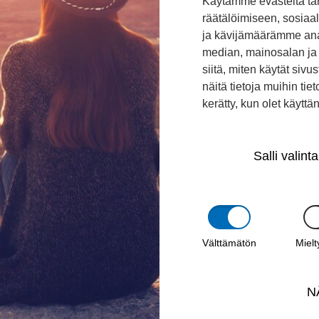
Käytämme evästeitä ta
t kosketetuiksi ja moni asia on liikahtanut, prosess
räätälöimiseen, sosia
ja kävijämäärämme ana
taan. Tama on hieno maa ja juuriharjalaiset ovat 
median, mainosalan ja 
siitä, miten käytät si
näitä tietoja muihin tieto
uulumisia Suomesta.
kerätty, kun olet käyttä
Salli valinta
Välttämätön
Miel
JARI SALO
N