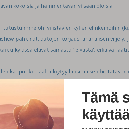
tavan kokoisia ja hammentavan viisaan oloisia.
tutustuimme ohi vilistavien kylien elinkeinoihin (k
ashew-pahkinat, autojen korjaus, ananaksen viljely, 
aikki kylassa elavat samasta 'leivasta', eika variaati
en kaupunki. Taalta loytyy lansimaisen hintatason
ettahin basaari, jossa hinnat ovat turistin nakokul
Tämä s
kylien jaatya taakse on kohta edessa rikkaiden asuin
kemamme jalkeen jaamme hetkittain sanattomiksi.
käyttää
otimatkalle ja siirrymme pikkuhiljaa harjoittelust