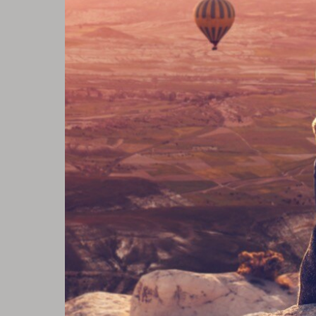
Olemme kaikki tullee
sisallamme kypsymis
Seuraavan kerran k