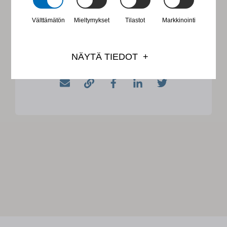
Välttämätön
Mieltymykset
Tilastot
Markkinointi
ERIKA HEISKANEN
NÄYTÄ TIEDOT