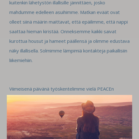
kuitenkin lähetystön illallisille jännittäen, josko
mahdumme edelleen asuihimme. Matkan eväät ovat
olleet siinä määrin maittavat, että epäilimme, että nappi
saattaa hieman kiristää. Onneksemme kaikki saivat
kurottua housut ja hameet päällensä ja olimme edustava
näky illallisella. Solmimme lämpimiä kontakteja paikallisiin
liikemiehiin.
Viimeisenä päivänä työskentelimme vielä PEACEn
henkilökunnan kanssa.