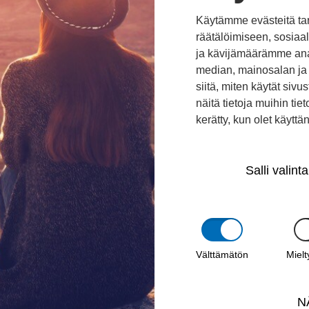
istössä. Haimme yksin ja yhdessä vastauksia eettis
Käytämme evästeitä ta
räätälöimiseen, sosia
yksiin ja valmistauduimme Namibiaan lähtöön. Ens
ja kävijämäärämme ana
joituksen perusteella Namibian valmennusosuudell
median, mainosalan ja 
siitä, miten käytät si
ehittymisen kvanttihyppyjä. Sen verran tarkkanäköi
näitä tietoja muihin tieto
kerätty, kun olet käyttä
kko meillä on koolla.
Salli valinta
Välttämätön
Miel
JARI SALO
N