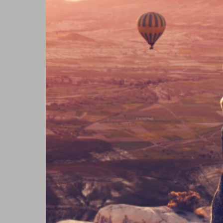
inspiroivassa ympär
perimmäisiin kysym
palautteenanto-har
kokemaan huikeita k
kunnianhimoinen jou