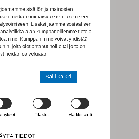
en johtajuuden
rjoamamme sisällön ja mainosten
alisen median ominaisuuksien tukemiseen
immäisen
lysoimiseen. Lisäksi jaamme sosiaalisen
a tulemme
analytiikka-alan kumppaneillemme tietoja
vustoamme. Kumppanimme voivat yhdistää
nen, avoin ja
ihin, joita olet antanut heille tai joita on
nyt heidän palvelujaan.
Salli kaikki
tymykset
Tilastot
Markkinointi
ÄYTÄ TIEDOT