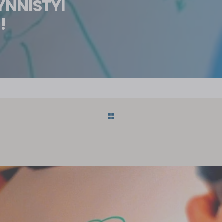
YNNISTYI
!