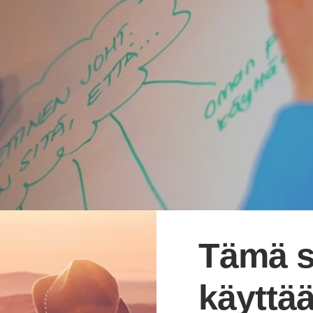
Tämä s
käyttää
harja 2008 -ryhmämme aloitti kehittymistaipaleensa