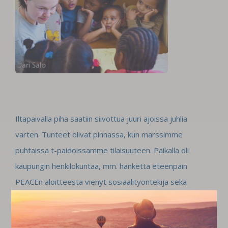
Iltapaivalla piha saatiin siivottua juuri ajoissa juhlia
varten. Tunteet olivat pinnassa, kun marssimme
puhtaissa t-paidoissamme tilaisuuteen. Paikalla oli
kaupungin henkilokuntaa, mm. hanketta eteenpain
PEACEn aloitteesta vienyt sosiaalityontekija seka
korkeampikin viskaali. Myos kirkon edustus oli lasna,
samoin vanhenpain yhdistyksen hallitus. Koko keskuksen