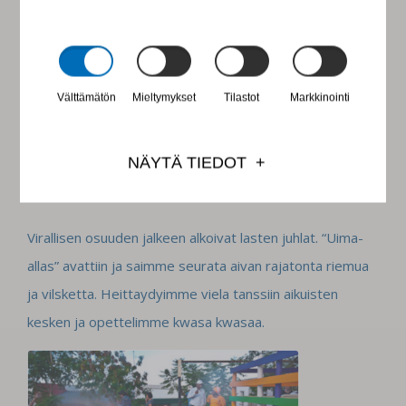
Välttämätön
Mieltymykset
Tilastot
Markkinointi
NÄYTÄ TIEDOT
Virallisen osuuden jalkeen alkoivat lasten juhlat. “Uima-
allas” avattiin ja saimme seurata aivan rajatonta riemua
ja vilsketta. Heittaydyimme viela tanssiin aikuisten
kesken ja opettelimme kwasa kwasaa.