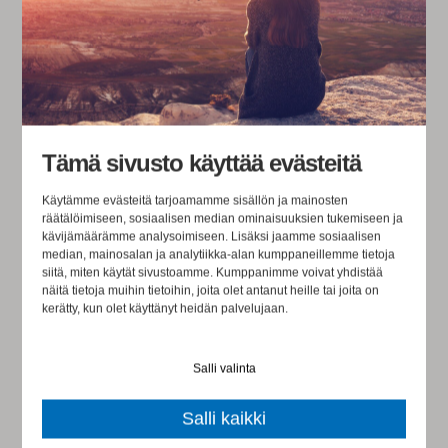
henkilokunta, lapset ja me tyolaiset olimme myos
ojennuksessa.
Ohjelmassa oli puheita ja lasten esityksia. Saimme kokea
niin paljon lampoa ja kiitollisuutta, etta nenaliinat oli
Tämä sivusto käyttää evästeitä
kaivettava esiin. Muurin mursi lopullisesti paikallinen
Käytämme evästeitä tarjoamamme sisällön ja mainosten
tyonjohtaja Mr. Kahmann, joka oman kielitaitonsa
räätälöimiseen, sosiaalisen median ominaisuuksien tukemiseen ja
kävijämäärämme analysoimiseen. Lisäksi jaamme sosiaalisen
ylittaen ylisti yhteistyotamme ja sen merkitysta. Han
median, mainosalan ja analytiikka-alan kumppaneillemme tietoja
siitä, miten käytät sivustoamme. Kumppanimme voivat yhdistää
kertoi, etta olimme avanneet jotakin uutta ja lamminta
näitä tietoja muihin tietoihin, joita olet antanut heille tai joita on
hanen sydamessaan. Tunne oli ja on vahvasti
kerätty, kun olet käyttänyt heidän palvelujaan.
molemminpuolinen.
Salli valinta
Salli kaikki