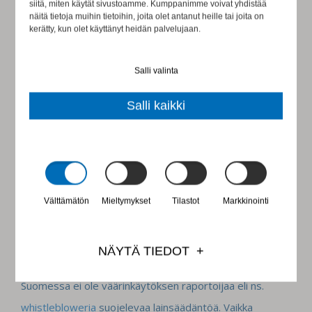
siitä, miten käytät sivustoamme. Kumppanimme voivat yhdistää
näitä tietoja muihin tietoihin, joita olet antanut heille tai joita on
kerätty, kun olet käyttänyt heidän palvelujaan.
Laittoman toiminnan
Salli valinta
ehkäiseminen johtajana
Salli kaikki
Ylimmän johdon oma esimerkki auttaa rakentamaan
yrityskulttuuria, jossa toiminnan lainmukaisuus
varmistetaan avoimesti ja jossa väärinkäytöksiä ei
hyväksytä millään organisaation tasolla. Tämä edellyttää
Välttämätön
Mieltymykset
Tilastot
Markkinointi
jatkuvaa organisaation sisäistä ja ulkoista vuoropuhelua,
sillä yritysmaailman monimutkaistuessa myös rikokset ja
NÄYTÄ TIEDOT
riskit monimutkaistuvat.
Suomessa ei ole väärinkäytöksen raportoijaa eli ns.
whistlebloweria
suojelevaa lainsäädäntöä. Vaikka