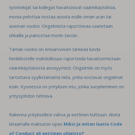
työntekijät tai kollegat havaitsisivat väärinkäytöksiä,
monia pelottaa nostaa asioita esille oman uran tai
aseman vuoksi. Ongelmista raportoivaa saatetaan
uhkailla ja painostaa monin tavoin.
Tämän vuoksi on ensiarvoisen tärkeää luoda
henkilöstölle mahdollisuus raportoida havaitsemistaan
väärinkäytöksistä anonyymisti. Ongelmiin on myös
tartuttava syyllistämättä niitä, jotka nostavat ongelmat
esiin. Kyseessä on yrityksen etu, jonka suojeleminen on
yritysjohdon tehtävä.
Rakenna yrityksellesi vahva ja eettinen kulttuuri. Aloita
lataamalla maksuton opas
Miksi ja miten laatia Code
of Conduct eli eettinen ohjeisto
?