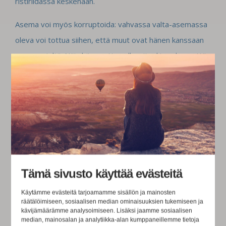
ristiriidassa keskenään.
Asema voi myös korruptoida: vahvassa valta-asemassa
oleva voi tottua siihen, että muut ovat hänen kanssaan
samaa mieltä. Näin hän saattaa alkaa itsekin uskoa, että
omat ideat ovat parhaita, mitä löytyy.
Pitkät päivät ja muut henkilökohtaiset uhraukset voivat
johtaa tunteeseen, että on kohtuullista ottaa itselleen
vähän ekstraa. Kovat tulospaineet voivat ohjata tulos-
tai muiden tietojen vääristelemiseen. Jos
organisaatiokulttuuri on ylilojaali johtoa kohtaan,
Tämä sivusto käyttää evästeitä
riskikerroin väärinkäytöksille on jo korkea. Ongelmista ei
puhuta, eikä johdon näkemyksiä kyseenalaisteta, ollaan
Käytämme evästeitä tarjoamamme sisällön ja mainosten
räätälöimiseen, sosiaalisen median ominaisuuksien tukemiseen ja
vain töissä ja mahdollisesti osallistutaan rikolliseen
kävijämäärämme analysoimiseen. Lisäksi jaamme sosiaalisen
toimintaan, koska pomo käskee.
median, mainosalan ja analytiikka-alan kumppaneillemme tietoja