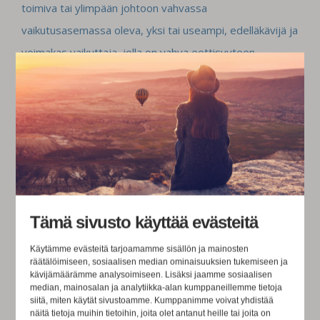
toimiva tai ylimpään johtoon vahvassa
vaikutusasemassa oleva, yksi tai useampi, edelläkävijä ja
voimakas vaikuttaja, jolla on vahva eettisyyteen
kytkeytyvä arvopohja. Eettisyys ei näiden henkilöiden
mielestä ole pelkästään riskien hallintaa tai liiketoimintaa,
vaan se on itsessään tärkeää. Tutkimustietokin
kannustaa lähestymistapaan, jossa eettisyyttä pidetään
velvollisuutena ja itseisarvona riippumatta seurauksista.
Vaikka eettisyydellä onkin liiketoimintaan paljon
positiivisia vaikutuksia, niiden on vaikeampi toteutua jos
Tämä sivusto käyttää evästeitä
eettisyys nähdään vain esim. keinona tehdä rahaa.
Käytämme evästeitä tarjoamamme sisällön ja mainosten
Muiden esimerkki, tutkimukset ja logiikka eivät
räätälöimiseen, sosiaalisen median ominaisuuksien tukemiseen ja
kävijämäärämme analysoimiseen. Lisäksi jaamme sosiaalisen
kuitenkaan tunnu vakuuttavan niitä, jotka eivät vielä ole
median, mainosalan ja analytiikka-alan kumppaneillemme tietoja
siitä, miten käytät sivustoamme. Kumppanimme voivat yhdistää
tietoisia eettisyyden merkityksestä liiketoiminnassa. Se,
näitä tietoja muihin tietoihin, joita olet antanut heille tai joita on