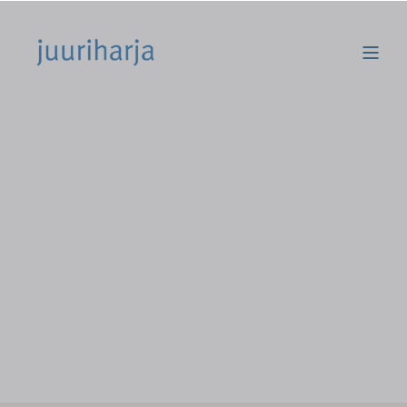
OTSO JUKARAINEN
13.11.2013 10.55
2 MIN READ
EETTISYYDEN KEHITTÄMINEN –
TARVITAANKO SELLAISTA?