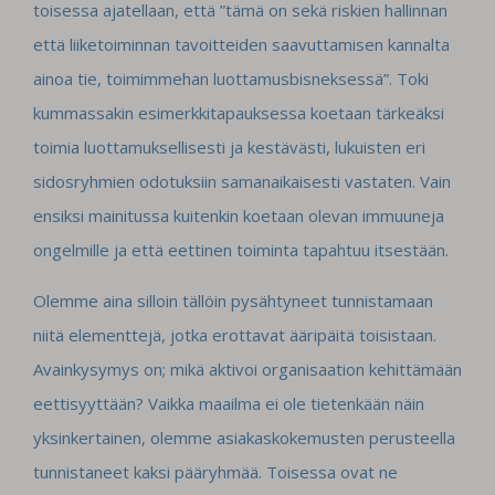
toisessa ajatellaan, että ”tämä on sekä riskien hallinnan
että liiketoiminnan tavoitteiden saavuttamisen kannalta
ainoa tie, toimimmehan luottamusbisneksessä”. Toki
kummassakin esimerkkitapauksessa koetaan tärkeäksi
toimia luottamuksellisesti ja kestävästi, lukuisten eri
sidosryhmien odotuksiin samanaikaisesti vastaten. Vain
ensiksi mainitussa kuitenkin koetaan olevan immuuneja
ongelmille ja että eettinen toiminta tapahtuu itsestään.
Olemme aina silloin tällöin pysähtyneet tunnistamaan
niitä elementtejä, jotka erottavat ääripäitä toisistaan.
Avainkysymys on; mikä aktivoi organisaation kehittämään
eettisyyttään? Vaikka maailma ei ole tietenkään näin
yksinkertainen, olemme asiakaskokemusten perusteella
tunnistaneet kaksi pääryhmää. Toisessa ovat ne