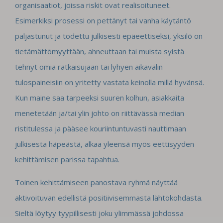
organisaatiot, joissa riskit ovat realisoituneet.
Esimerkiksi prosessi on pettänyt tai vanha käytäntö
paljastunut ja todettu julkisesti epäeettiseksi, yksilö on
tietämättömyyttään, ahneuttaan tai muista syistä
tehnyt omia ratkaisujaan tai lyhyen aikavälin
tulospaineisiin on yritetty vastata keinolla millä hyvänsä.
Kun maine saa tarpeeksi suuren kolhun, asiakkaita
menetetään ja/tai ylin johto on riittävässä median
ristitulessa ja pääsee kouriintuntuvasti nauttimaan
julkisesta häpeästä, alkaa yleensä myös eettisyyden
kehittämisen parissa tapahtua.
Toinen kehittämiseen panostava ryhmä näyttää
aktivoituvan edellistä positiivisemmasta lähtökohdasta.
Sieltä löytyy tyypillisesti joku ylimmässä johdossa