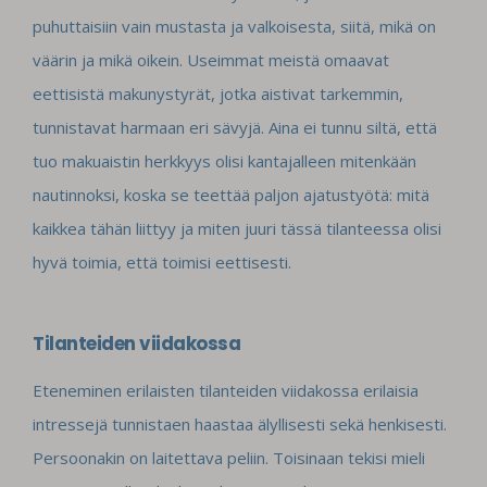
puhuttaisiin vain mustasta ja valkoisesta, siitä, mikä on
väärin ja mikä oikein. Useimmat meistä omaavat
eettisistä makunystyrät, jotka aistivat tarkemmin,
tunnistavat harmaan eri sävyjä. Aina ei tunnu siltä, että
tuo makuaistin herkkyys olisi kantajalleen mitenkään
nautinnoksi, koska se teettää paljon ajatustyötä: mitä
kaikkea tähän liittyy ja miten juuri tässä tilanteessa olisi
hyvä toimia, että toimisi eettisesti.
Tilanteiden viidakossa
Eteneminen erilaisten tilanteiden viidakossa erilaisia
intressejä tunnistaen haastaa älyllisesti sekä henkisesti.
Persoonakin on laitettava peliin. Toisinaan tekisi mieli