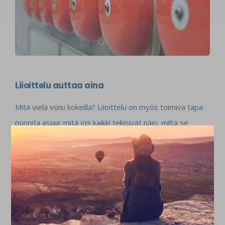
Liioittelu auttaa aina
Mitä vielä voisi kokeilla? Liioittelu on myös toimiva tapa
punnita asiaa: mitä jos kaikki tekisivät näin, miltä se
näyttäisi ja miten se toimisi? Immanuel Kant on esittänyt
ajatuksen, että ihmisen pitäisi aina toimia niin, että se
voisi muodostua yleiseksi laiksi. Tätä ajatusta voi
testata eri kokoisiin kysymyksiin. Mitä, jos kaikki
autoteollisuus olisi yhden omistajan omistuksessa? Mitä,
jos kaikki media olisi italialaista? Mitä, jos kaikki