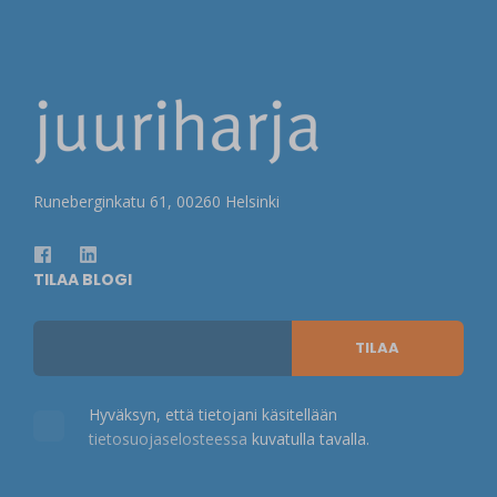
AIHEESEEN LIITTYVÄT
ARTIKKELIT
Runeberginkatu 61, 00260 Helsinki