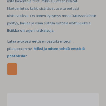
mitä hankintoja teet, mihin suuntaan kehität
liiketoimintaa, kaikki sisältävät useita eettisiä
ulottuvuuksia. On toinen kysymys missä kaikissa kohdin
pystyy, haluaa ja osaa eritellä eettisiä ulottuvuuksia.
Etiikka on arjen ratkaisuja.
Lataa avuksesi eettisen päätöksenteon -
pikaoppaamme:
Miksi ja miten tehdä eettisiä
päätöksiä?