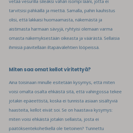
vetää vesurilla sileäksi vähän isompi lääni, jotta ei
tarvitsisi pähkäillä ja miettiä. Samalla, pahin kauhistus
olisi, että lakkaisi huomaamasta, näkemästä ja
aistimasta harmaan sävyjä, ryhtyisi olemaan varma
omasta näkemyksestään oikeasta ja väärästä. Sellaisia
ihmisiä päivitellään iltapäivälehtien lööpeissä.
Miten saa omat kellot viritettyä?
Aina toisinaan minulle esitetään kysymys, että miten
voisi omalta osalta ehkäistä sitä, että vahingossa tekee
jotakin epäeettistä, koska ei tunnista asiaan sisältyviä
haasteita, kellot eivät soi. Se on haastava kysymys:
miten voisi ehkäistä jotakin sellaista, josta ei
päätöksentekohetkellä ole tietoinen? Tunnettu