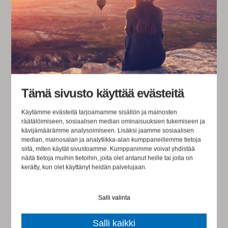
JUURIHARJAN JOULUTERVEISET
2022
Tämä sivusto käyttää evästeitä
Käytämme evästeitä tarjoamamme sisällön ja mainosten
räätälöimiseen, sosiaalisen median ominaisuuksien tukemiseen ja
kävijämäärämme analysoimiseen. Lisäksi jaamme sosiaalisen
median, mainosalan ja analytiikka-alan kumppaneillemme tietoja
siitä, miten käytät sivustoamme. Kumppanimme voivat yhdistää
näitä tietoja muihin tietoihin, joita olet antanut heille tai joita on
kerätty, kun olet käyttänyt heidän palvelujaan.
Salli valinta
HOFSTEDE -
ORGANISAATIOKULTTUURIN
Salli kaikki