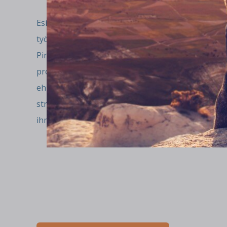
Esihenkilötyö vaatii yhä enemmän osaamista. On os
työt tulevat tehdyksi sujuvasti, tulosta syntyy ja ih
Pinnallinen ote ei riitä, vaan esimiehen on ymmär
prosesseja että ihmisiä. Eettisesti kestävä johtam
ehkäisee epäeettisyyden ja epäoikeudenmukaisuud
stressiä – joka syö tekemisestä kaiken energian j
ihmiset tarvitsevat päämäärän, josta voi syttyä ja j