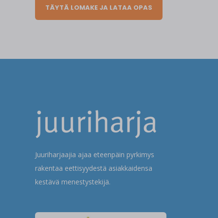
TÄYTÄ LOMAKE JA LATAA OPAS
Juuriharjaajia ajaa eteenpäin pyrkimys
rakentaa eettisyydestä asiakkaidensa
kestävä menestystekijä.