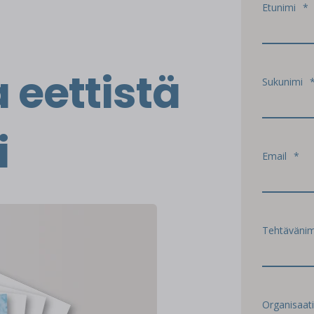
Etunimi
*
 eettistä
Sukunimi
i
Email
*
Tehtävänim
Organisaat