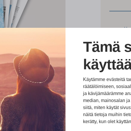
Hyv
Käs
Tu
Tämä s
käyttää
Käytämme evästeitä ta
räätälöimiseen, sosia
ja kävijämäärämme ana
median, mainosalan ja 
siitä, miten käytät si
näitä tietoja muihin tieto
kerätty, kun olet käyttä