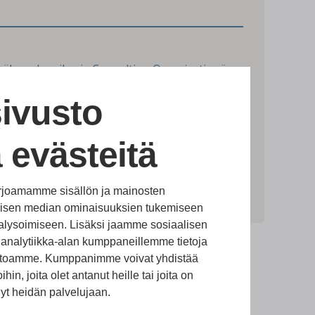
äksyn Juuriharja Consulting Oy:n viestinnän.
ittelemme tietojasi luottamuksellisesti.
tustu
tietosuojaselosteeseemme
.
*
ivusto
 evästeitä
rjoamamme sisällön ja mainosten
alisen median ominaisuuksien tukemiseen
lysoimiseen. Lisäksi jaamme sosiaalisen
analytiikka-alan kumppaneillemme tietoja
vustoamme. Kumppanimme voivat yhdistää
ihin, joita olet antanut heille tai joita on
nyt heidän palvelujaan.