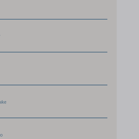
*
ike
io