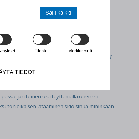
Salli kaikki
asta vastauksia
aviin kysymyksiin:
tymykset
Tilastot
Markkinointi
ä johtamisella on tuottavuuteen ja hyvinvointiin?
ta tuottaa paremmin?
ÄYTÄ TIEDOT
tiseksi ja rohkeaksi esimieheksi?
opassarjan toinen osa täyttämällä oheinen
ksuton eikä sen lataaminen sido sinua mihinkään.