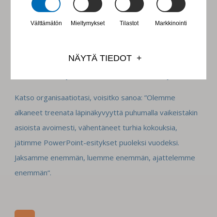
levätä, aikaa reflektoida, aikaa treenata, aikaa toimia, ja
Välttämätön
Mieltymykset
Tilastot
Markkinointi
että tiedämme miltä tuntuu kun organisaatio on terve.
Terve organisaatio
tuntuu
erilaiselta. Ihmiset siinä eivät
NÄYTÄ TIEDOT
pelkää ottaa riskejä, he ovat luovempia, koska he
tekevät asioita yhdessä. Ja ennen kaikkea he ajattelevat.
Katso organisaatiotasi, voisitko sanoa: ”Olemme
alkaneet treenata läpinäkyvyyttä puhumalla vaikeistakin
asioista avoimesti, vähentäneet turhia kokouksia,
jätimme PowerPoint-esitykset puoleksi vuodeksi.
Jaksamme enemmän, luemme enemmän, ajattelemme
enemmän“.