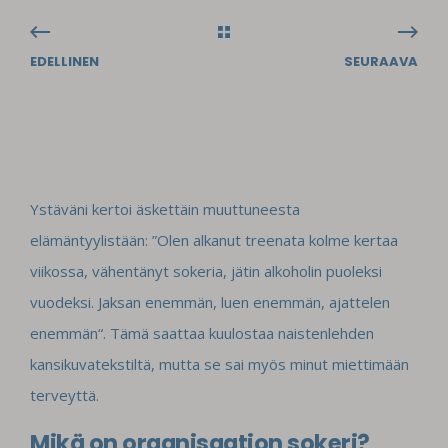
EDELLINEN
SEURAAVA
Ystäväni kertoi äskettäin muuttuneesta
elämäntyylistään: ”Olen alkanut treenata kolme kertaa
viikossa, vähentänyt sokeria, jätin alkoholin puoleksi
vuodeksi. Jaksan enemmän, luen enemmän, ajattelen
enemmän“. Tämä saattaa kuulostaa naistenlehden
kansikuvatekstiltä, mutta se sai myös minut miettimään
terveyttä.
Mikä on organisaation sokeri?