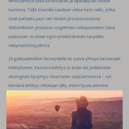
innostamista sekä luotettavan ja läpinäkyvän tiedon
luomista. Tällä treenillä saadaan oikea tieto niille, jotka
ovat parhaita juuri sen tiedon prosessoinnissa.
Mahdollisten yhteisten ongelmien ratkaiseminen tulee
pääosaan, ei oman egon pönkittäminen tai pelko
näkymättömyydestä.
Organisaatioiden terveydellä on suora yhteys kestävään
kehitykseen. Kestävä kehitys ei enää ole pelkästään
ekologinen kysymys resurssien säästämisestä – nyt
kestävä kehitys mitataan sillä, miten hyviä olemme
ratkaisemaan ongelmia yhdessä. Rakennamme hyvää ja
tervettä tulevaisuutta ymmärtämällä miten yhdistämme
ihmisiä ja miten hallitsemme haasteita. Kun voimme
fyysisesti ja henkisesti hyvin pääsemme minkä tahansa