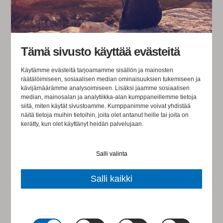
haasteen läpi, ja uskallamme vaihtaa suuntaa jos niin
vaaditaan. Se pätee niin organisaatioihin, kansakuntiin
kuin yksilöihin.
Tämä sivusto käyttää evästeitä
Terveyttä on rohkeus, luovuus,
yhdessä tekeminen ja
Käytämme evästeitä tarjoamamme sisällön ja mainosten
räätälöimiseen, sosiaalisen median ominaisuuksien tukemiseen ja
ajatteleminen
kävijämäärämme analysoimiseen. Lisäksi jaamme sosiaalisen
median, mainosalan ja analytiikka-alan kumppaneillemme tietoja
siitä, miten käytät sivustoamme. Kumppanimme voivat yhdistää
Terve ihminen ei ole onnellinen koko aikaa, vaan
näitä tietoja muihin tietoihin, joita olet antanut heille tai joita on
kerätty, kun olet käyttänyt heidän palvelujaan.
ymmärtää mitä keinoja on käytettävissä kun ei voi hyvin.
Hän osaa käsitellä kriisejä ja tietää miten säilyttää
Salli valinta
tyyneys myös suurien haasteiden edessä. Myös
organisaatio voi säilyttää tyyneyden ja tähän
Salli kaikki
tarvitsemme aikaa ajattelulle. Vähennetään sokeria,
lisätään hidasta ajattelua. Uskon, että terveyden mittari
on se, että tiedämme mihin käytämme aikaa; aikaa