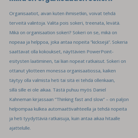
Organisaatiot, aivan kuten ihmisetkin, voivat tehdä
terveitä valintoja. Valita pois sokeri, treenata, levätä.
Mikä on organisaation sokeri? Sokeri on se, mikä on
nopeaa ja helppoa, joka antaa nopeita ”kicksejä”. Sokeria
saattavat olla kokoukset, näyttävien PowerPoint-
esitysten laatiminen, tai liian nopeat ratkaisut. Sokeri on
ottanut yliotteen monessa organisaatiossa, kaiken
täytyy olla valmista heti tai sitä ei tehdä ollenkaan,
sillä sille ei ole aikaa. Tästä puhuu myös Daniel
Kahneman kirjassaan ”Thinking fast and slow” – on paljon
helpompaa kulkea automaattivaihteella ja tehdä nopeita
ja heti tyydyttäviä ratkaisuja, kuin antaa aikaa hitaalle
ajattelulle.