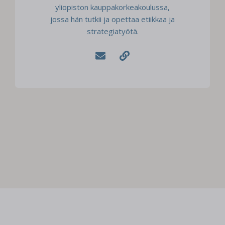
HENRIKA FRANCK
Henrika Franck on tutkijatohtori Aalto -
yliopiston kauppakorkeakoulussa,
jossa hän tutkii ja opettaa etiikkaa ja
strategiatyötä.