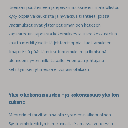
itsenään puutteineen ja epävarmuuksineen, mahdollistuu
kyky oppia vaikeuksista ja hyväksyä tilanteet, joissa
vaatimukset ovat ylittäneet oman sen hetkisen
kapasiteetin. Kipeästä kokemuksesta tulee keskustelun
kautta merkityksellistä johtamisoppia. Luottamuksen
ilmapiirissä päästään itsetuntemuksen ja ihmisenä
olemisen syvemmille tasoille. Enempää johtajana
kehittymisen ytimessä ei voitaisi ollakaan.
Yksilö kokonaisuuden - ja kokonaisuus yksilön
tukena
Mentorin ei tarvitse aina olla systeemin ulkopuolinen.
Systeemin kehittymisen kannalta ”samassa veneessä