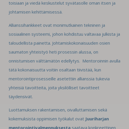
toisiaan ja viedä keskustelut syvätasolle oman itsen ja
johtamisen kehittämisessä.
Allianssihankkeet ovat monimutkainen tekninen ja
sosiaalinen systeemi, johon kohdistuu valtavaa julkista ja
taloudellista painetta. Johtamiskokonaisuuden osien
saumaton yhteistyö heti prosessin alussa, on
onnistumisen välttämätön edellytys. Mentoroinnin avulla
tätä kokonaisuutta voitiin osaltaan tiivistää, kun
mentorointiprosesseille asetettiin allianssia tukevia
yhteisiä tavoitteita, joita yksilölliset tavoitteet
täydensivät.
Luottamuksen rakentamisen, oivalluttamisen sekä
kokemuksista oppimisen työkalut ovat
Juuriharjan
mentorointivalmennuksesta
saatava konkreettinen