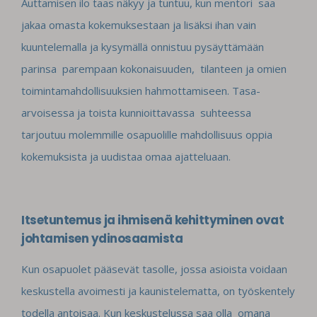
Auttamisen ilo taas näkyy ja tuntuu, kun mentori saa
jakaa omasta kokemuksestaan ja lisäksi ihan vain
kuuntelemalla ja kysymällä onnistuu pysäyttämään
parinsa parempaan kokonaisuuden, tilanteen ja omien
toimintamahdollisuuksien hahmottamiseen. Tasa-
arvoisessa ja toista kunnioittavassa suhteessa
tarjoutuu molemmille osapuolille mahdollisuus oppia
kokemuksista ja uudistaa omaa ajatteluaan.
Itsetuntemus ja ihmisenä kehittyminen ovat
johtamisen ydinosaamista
Kun osapuolet pääsevät tasolle, jossa asioista voidaan
keskustella avoimesti ja kaunistelematta, on työskentely
todella antoisaa. Kun keskustelussa saa olla omana