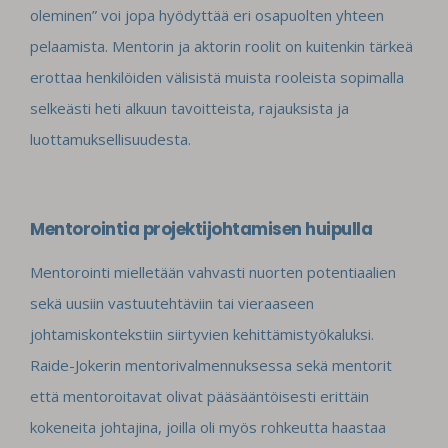
oleminen” voi jopa hyödyttää eri osapuolten yhteen
pelaamista. Mentorin ja aktorin roolit on kuitenkin tärkeä
erottaa henkilöiden välisistä muista rooleista sopimalla
selkeästi heti alkuun tavoitteista, rajauksista ja
luottamuksellisuudesta.
Mentorointia projektijohtamisen huipulla
Mentorointi mielletään vahvasti nuorten potentiaalien
sekä uusiin vastuutehtäviin tai vieraaseen
johtamiskontekstiin siirtyvien kehittämistyökaluksi.
Raide-Jokerin mentorivalmennuksessa sekä mentorit
että mentoroitavat olivat pääsääntöisesti erittäin
kokeneita johtajina, joilla oli myös rohkeutta haastaa