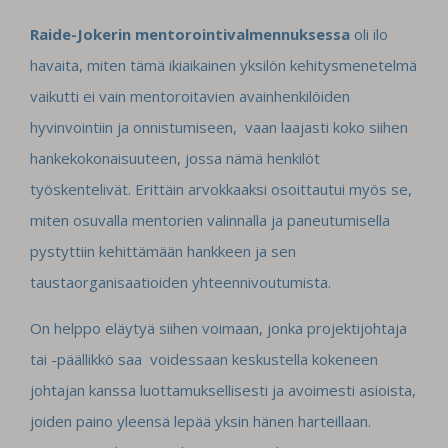
Raide-Jokerin
mentorointivalmennuksessa
oli ilo
havaita, miten tämä ikiaikainen yksilön kehitysmenetelmä
vaikutti ei vain mentoroitavien avainhenkilöiden
hyvinvointiin ja onnistumiseen, vaan laajasti koko siihen
hankekokonaisuuteen, jossa nämä henkilöt
työskentelivät. Erittäin arvokkaaksi osoittautui myös se,
miten osuvalla mentorien valinnalla ja paneutumisella
pystyttiin kehittämään hankkeen ja sen
taustaorganisaatioiden yhteennivoutumista.
On helppo eläytyä siihen voimaan, jonka projektijohtaja
tai -päällikkö saa voidessaan keskustella kokeneen
johtajan kanssa luottamuksellisesti ja avoimesti asioista,
joiden paino yleensä lepää yksin hänen harteillaan.