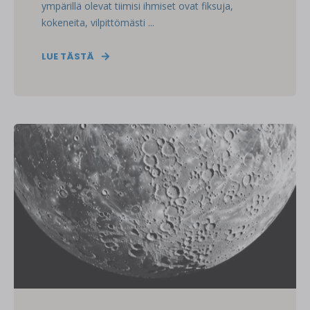
ympärillä olevat tiimisi ihmiset ovat fiksuja,
kokeneita, vilpittömästi ...
LUE TÄSTÄ