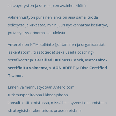
kasvuyritysten ja start-upien avainhenkilöitä.
Valmennustyön punainen lanka on aina sama: tuoda
selkeyttä ja kirkastaa, mihin juuri nyt kannattaa keskittyä,
jotta syntyy erinomaisia tuloksia.
Anterolla on KTM-tutkinto (johtaminen ja organisaatiot,
laskentatoimi, tilastotiede) sekä useita coaching-
sertifikaatteja:
Cert
ified Business Coach
,
Metataito-
sertifioitu valmentaja
,
AON ADEPT
ja
Disc Certified
Trainer
.
Ennen valmennustyötään Antero toimi
tutkimuspäällikkönä liikkeenjohdon
konsultointitoimistossa, missä hän syvensi osaamistaan
strategisista rakenteista, prosesseista ja