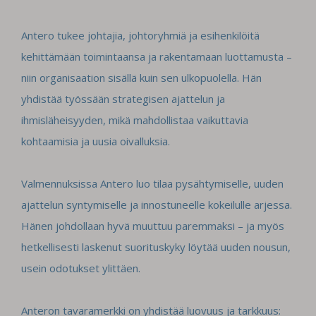
Antero tukee johtajia, johtoryhmiä ja esihenkilöitä
kehittämään toimintaansa ja rakentamaan luottamusta –
niin organisaation sisällä kuin sen ulkopuolella. Hän
yhdistää työssään strategisen ajattelun ja
ihmisläheisyyden, mikä mahdollistaa vaikuttavia
kohtaamisia ja uusia oivalluksia.
Valmennuksissa Antero luo tilaa pysähtymiselle, uuden
ajattelun syntymiselle ja innostuneelle kokeilulle arjessa.
Hänen johdollaan hyvä muuttuu paremmaksi – ja myös
hetkellisesti laskenut suorituskyky löytää uuden nousun,
usein odotukset ylittäen.
Anteron tavaramerkki on yhdistää luovuus ja tarkkuus: