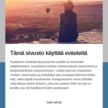
Luottamuksen rakentaminen
Johtaminen erilaisissa kulttuuri- ja
toimintaympäristöissä
Tämä sivusto käyttää evästeitä
Käytämme evästeitä tarjoamamme sisällön ja mainosten
räätälöimiseen, sosiaalisen median ominaisuuksien tukemiseen ja
kävijämäärämme analysoimiseen. Lisäksi jaamme sosiaalisen
median, mainosalan ja analytiikka-alan kumppaneillemme tietoja
siitä, miten käytät sivustoamme. Kumppanimme voivat yhdistää
näitä tietoja muihin tietoihin, joita olet antanut heille tai joita on
kerätty, kun olet käyttänyt heidän palvelujaan.
”Antero auttaa laittamaan X:n siihen, missä juuri
ä
meidän täytyy kehittyä – ei tuo dialogiin geneeristä
Salli valinta
puppua.”