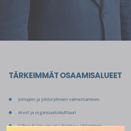
TÄRKEIMMÄT OSAAMISALUEET
Johtajien ja johtoryhmien valmentaminen
Arvot ja organisaatiokulttuuri
Vahvuuksien varaan rakentuva johtaminen