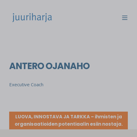
ANTERO OJANAHO
Executive Coach
LUOVA, INNOSTAVA JA TARKKA – ihmisten ja
organisaatioiden potentiaalin esiin nostaja.